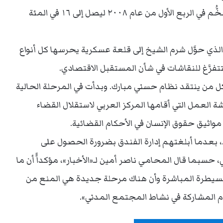
تقرير رسمي عن الأداء الاقتصادي ارتفاع معدل التضخُّم في الربع الأول من عام ٢٠٠٨ ليصل إلى ١٦ في المئة
ذي حوَّل شرم الشيخ إلى قلعة عسكرية يحرسها كل أنواع
تفرَّغ للنقاشات في شأن المستقبل الاقتصادي.
 من ينتقد نظام حسني مبارك. وبدأت في المرحلة الحالية
العمل التي أقامها المركز العربي لاستقلال القضاء
ط، بعدما أبلغتهم إدارة الفندق بضرورة الحصول على
 حسبما قال المحامي ناصر أمين لـ«الأخبار»، مؤكداًً أن ما
لسيطرة المباشرة وأن هناك مرحلة جديدة هي المنع من
دم المشاركة في نشاط المجتمع المدني».