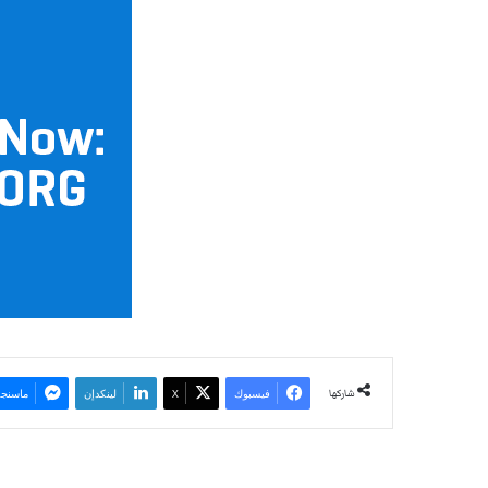
شاركها
فيسبوك
‫X
لينكدإن
ماسنجر