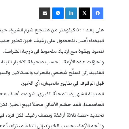
فيسبوك
‫X
لينكدإن
ماسنجر
مشاركة عبر البريد
على بعد ٥٠٠ كيلومتر من منتجع شرم الشي
البيضاء أمس، للحصول على رغيف خبز. تطور جديد 
لتعود وبقوة مع ازدياد ملحوظ في درجة الشراسة.
وتحوّلت هذه الأزمة – حسب صحيفة الاخبار اللبنان
القلبية، إلى تسلُّح شخصي بالحراب والسكاكين والس
قبل الوقوف في طابور «العيش» أي الخبز.
المدينة الشهيرة، المحلّة الكبرى، شهدت أعنف معار
العاصمة)، فقد حطّم الأهالي محلاً لبيع الخبز. لك
تحديد حصة ثلاثة أرغفة ونصف رغيف لكل فرد، في
وتتّجه الأزمة، بحسب الخبراء، إلى التفاقم، تزامناً