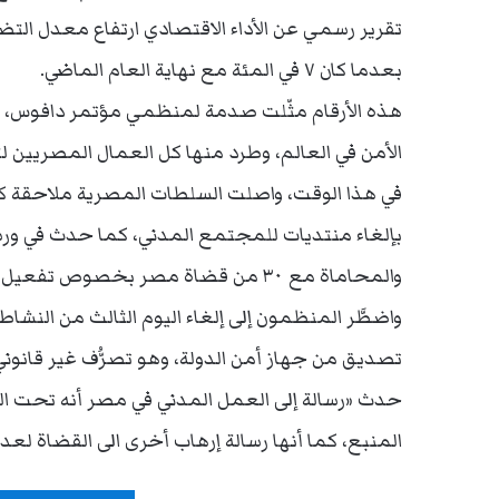
بعدما كان ٧ في المئة مع نهاية العام الماضي.
هذه الأرقام مثّلت صدمة لمنظمي مؤتمر دافوس، ال
الأمن في العالم، وطرد منها كل العمال المصريين لت
في هذا الوقت، واصلت السلطات المصرية ملاحقة كل
بإلغاء منتديات للمجتمع المدني، كما حدث في ورشة 
والمحاماة مع ٣٠ من قضاة مصر بخصوص تفعيل مواثيق حقوق الإنسان في الأحكام القضائية.
واضطَّر المنظمون إلى إلغاء اليوم الثالث من النشا
تصديق من جهاز أمن الدولة، وهو تصرُّف غير قانوني،
حدث «رسالة إلى العمل المدني في مصر أنه تحت ا
المنبع، كما أنها رسالة إرهاب أخرى الى القضاة لع