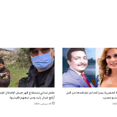
 المصرية يسرا كما لم تشاهدها من قبل
طفل لبناني إستطاع قهر جيش الإحتلال الإسر
ديو مسرب
أركع عيال زايد ومن تبعهم (فيديو)
15 ديسمبر، 2020