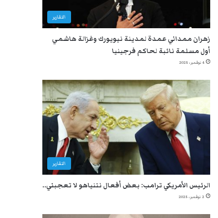
التقارير
زهران ممداني عمدة لمدينة نيويورك وغزالة هاشمي
أول مسلمة نائبة لحاكم فرجينيا
4 نوفمبر، 2025
التقارير
الرئيس الأمريكي ترامب: بعض أفعال نتنياهو لا تعجبني..
2 نوفمبر، 2025