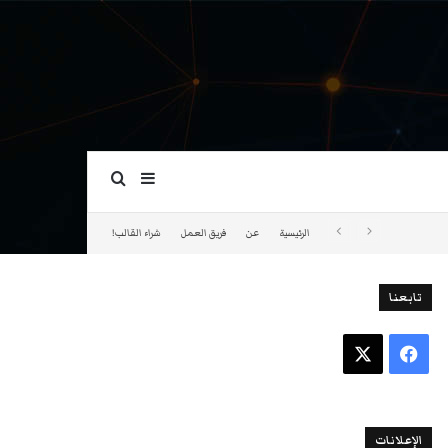
بحث عن
إضافة عمود جانبي
الرئيسية
عن
فريق العمل
شراء القالب!
تابعنا
فيسبوك
‫X
الإعلانات