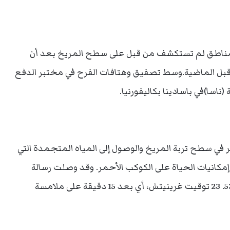
لمناطق لم تستكشف من قبل على سطح المريخ بعد أن
 قبل الماضية.وسط تصفيق وهتافات الفرح في مختبر الدفع
(ناسا)في باسادينا بكاليفورنيا.
حفر في سطح تربة المريخ والوصول إلى المياه المتجمدة التي
انيات الحياة على الكوكب الأحمر. وقد وصلت رسالة
الراديو التي تؤكد نجاح وصول «فينكس» في الساعة 53. 23 توقيت غرينيتش، أي بعد 15 دقيقة على ملامسة