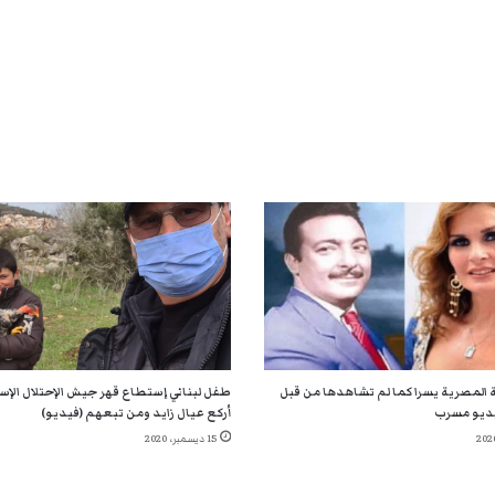
 المصرية يسرا كما لم تشاهدها من قبل
طفل لبناني إستطاع قهر جيش الإحتلال الإسر
ديو مسرب
أركع عيال زايد ومن تبعهم (فيديو)
15 ديسمبر، 2020