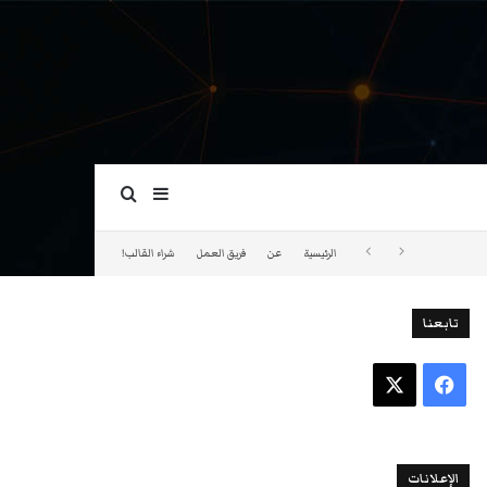
بحث عن
إضافة عمود جانبي
الرئيسية
عن
فريق العمل
شراء القالب!
تابعنا
فيسبوك
‫X
الإعلانات