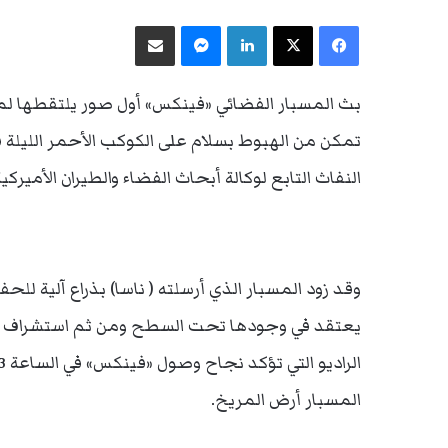
فيسبوك
‫X
لينكدإن
ماسنجر
مشاركة عبر البريد
بث المسبار الفضائي «فينكس» أول صور يلتقطها 
تمكن من الهبوط
بسلام على الكوكب الأحمر الليلة
النفاث التابع لوكالة أبحاث الفضاء والطيران الأميركية 
وقد زود المسبار الذي أرسلته ( ناسا) بذراع آلية لل
يعتقد في وجودها تحت السطح ومن ثم استشراف إمك
المسبار أرض المريخ.