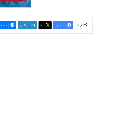
شاركها
فيسبوك
‫X
لينكدإن
ماسنجر