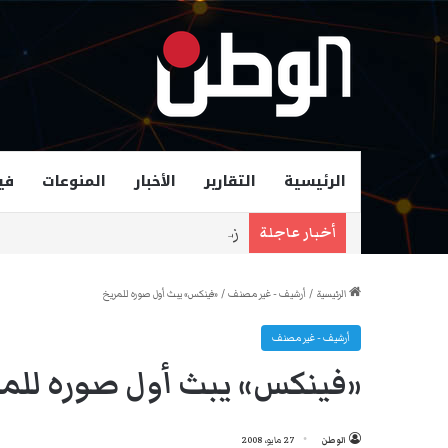
الرئيسية
التقارير
الأخبار
المنوعات
في
زهران ممداني عمدة لمدينة نيويورك و
أخبار عاجلة
الرئيسية
/
أرشيف - غير مصنف
/
«فينكس» يبث أول صوره للمريخ
أرشيف - غير مصنف
«فينكس» يبث أول صوره للم
الوطن
27 مايو، 2008