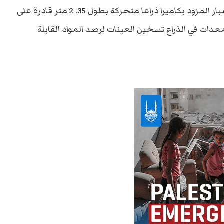
خاص وهي العناصر الضرورية للحياة. كما يمد المسبار المزود بكاميرا ذراعا متحركة بطول 35. 2 متر قادرة على
دات في الذراع تسخين العينات لرصد المواد القابلة