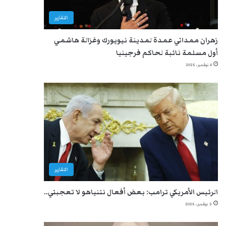
التقارير
زهران ممداني عمدة لمدينة نيويورك وغزالة هاشمي
أول مسلمة نائبة لحاكم فرجينيا
4 نوفمبر، 2025
التقارير
الرئيس الأمريكي ترامب: بعض أفعال نتنياهو لا تعجبني..
2 نوفمبر، 2025