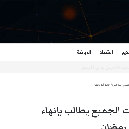
ديو
اقتصاد
الرياضة
غزالة هاشمي أول مسلمة نائبة لحاكم فرجينيا
قسام الداخلي// خالد أبو رمضان
ت الجميع يطالب بإنهاء
و رمضان