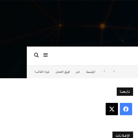
بحث عن
إضافة عمود جانبي
الرئيسية
عن
فريق العمل
شراء القالب!
تابعنا
فيسبوك
‫X
الإعلانات