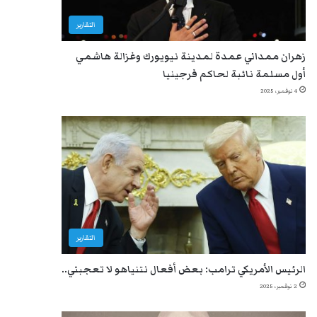
التقارير
زهران ممداني عمدة لمدينة نيويورك وغزالة هاشمي
أول مسلمة نائبة لحاكم فرجينيا
4 نوفمبر، 2025
التقارير
الرئيس الأمريكي ترامب: بعض أفعال نتنياهو لا تعجبني..
2 نوفمبر، 2025