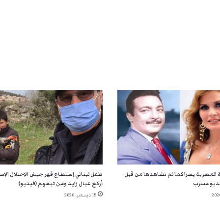
 المصرية يسرا كما لم تشاهدها من قبل
طفل لبناني إستطاع قهر جيش الإحتلال الإسر
ديو مسرب
أركع عيال زايد ومن تبعهم (فيديو)
15 ديسمبر، 2020