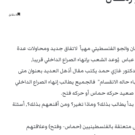
3 دقائق
مان والجو الفلسطيني مهيأ لاتفاق جديد ومحاولات عدة
باس يُوعد الشعب بإنهاء الصراع الداخلي قريبا,
لدكتور غازي حمد يكتب مقال أذهل العديد بعنوان متى
ء حاله الانقسام” فالجميع يطالب إنهاء الصراع الداخلي
 صعيد حركه حماس أو حركه فتح.
بدأ يطالب بذلك؟ وماذا تغير؟ ومن أقنعهم بذلك؟, أسئلة
هى متعلقة بالفلسطينيين (حماس- وفتح) وعلاقتهم