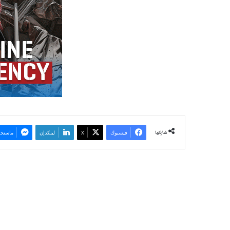
شاركها
فيسبوك
‫X
لينكدإن
ماسنجر