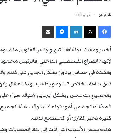
الوطن
5 يونيو، 2008
فيسبوك
‫X
لينكدإن
ماسنجر
مشاركة عبر البريد
أخبار ومقالات ولقاءات تبهج وتسر القلوب, منذ يو
لإنهاء الصراع الفلسطيني الداخلي, فالرئيس محمود ع
والقادة في حماس
يردون بشكل ايجابي على ذلك, وا
تدق ساعة الخلاص ؟..”.وهو يطالب بهذا المقال بإنها
والجميع متحمس وبشكل ايجابي لإنهائه سواء على
فماذا استجد من أمور؟ ولماذا بالوقت هذا الجميع 
كثيرة تحير القارئ أو المستمع لذلك.
هناك بعض الأسباب التي أدت إلى تلك الخطابات و