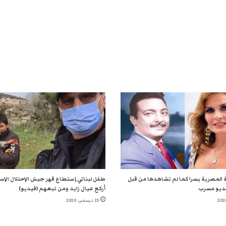
 المصرية يسرا كما لم تشاهدها من قبل
طفل لبناني إستطاع قهر جيش الإحتلال الإسر
ديو مسرب
أركع عيال زايد ومن تبعهم (فيديو)
15 ديسمبر، 2020