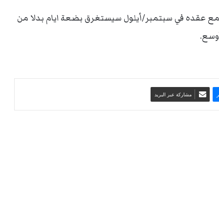
لمزمع عقده في سبتمبر/أيلول سيستغرق بضعة ايام بدلا من
وسع.
مشاركة عبر البريد