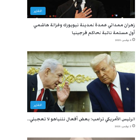
التقارير
زهران ممداني عمدة لمدينة نيويورك وغزالة هاشمي
أول مسلمة نائبة لحاكم فرجينيا
4 نوفمبر، 2025
التقارير
الرئيس الأمريكي ترامب: بعض أفعال نتنياهو لا تعجبني..
2 نوفمبر، 2025