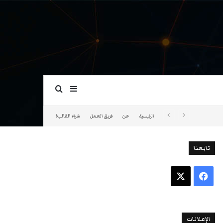
بحث عن
إضافة عمود جانبي
الرئيسية
عن
فريق العمل
شراء القالب!
تابعنا
فيسبوك
‫X
الإعلانات