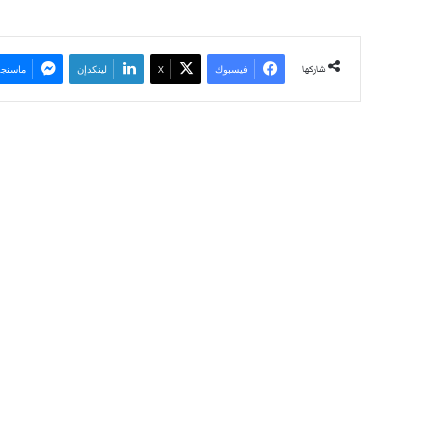
شاركها
فيسبوك
‫X
لينكدإن
ماسنجر