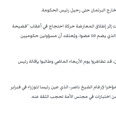
ارج البرلمان حتى رحيل رئيس الحكومة.
ويت إثر إطلاق المعارضة حركة احتجاج في أعقاب “فضيحة
فساد” اتُّهم بالضلوع فيها نحو 15 نائبا في المجلس الذي يضم 50 عضوا، ويُعتقد أن مسؤولين حكوميين
قد تظاهروا يوم الأربعاء الماضي وطالبوا بإقالة رئيس
 لإرغام الشيخ ناصر، الذي عين رئيسا للوزراء في فبراير