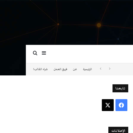
بحث عن
إضافة عمود جانبي
الرئيسية
عن
فريق العمل
شراء القالب!
تابعنا
فيسبوك
‫X
الإعلانات