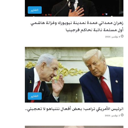
التقارير
زهران ممداني عمدة لمدينة نيويورك وغزالة هاشمي
أول مسلمة نائبة لحاكم فرجينيا
4 نوفمبر، 2025
التقارير
الرئيس الأمريكي ترامب: بعض أفعال نتنياهو لا تعجبني..
2 نوفمبر، 2025