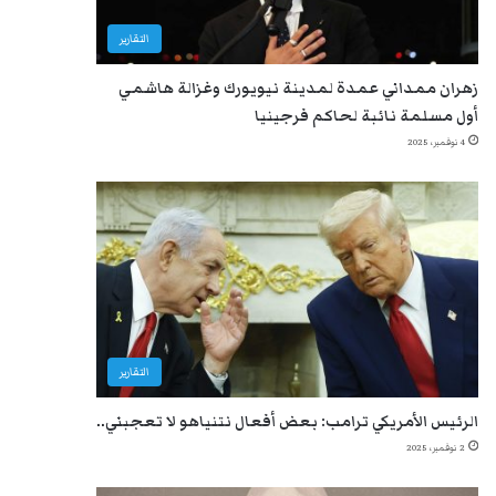
التقارير
زهران ممداني عمدة لمدينة نيويورك وغزالة هاشمي
أول مسلمة نائبة لحاكم فرجينيا
4 نوفمبر، 2025
التقارير
الرئيس الأمريكي ترامب: بعض أفعال نتنياهو لا تعجبني..
2 نوفمبر، 2025