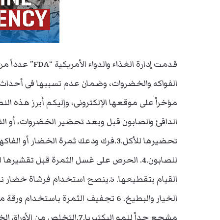
قدمت إدارة الغذ
الفواكه والخضروات، وضمان عدم تسببها فى أحداث 
تحضيرها للأكل.3.فرك ودعك ثمرة الخضار
للصابون.4. الحرص على غسل الثمرة قبل تقشيره
القيام بتقطيعها. 5.ينصح استخدام فرش
الخيار والبطيخ. 6 تجفيف الثمرة باستخد
مشجع جداً لنمو البكتيريا.7.ال