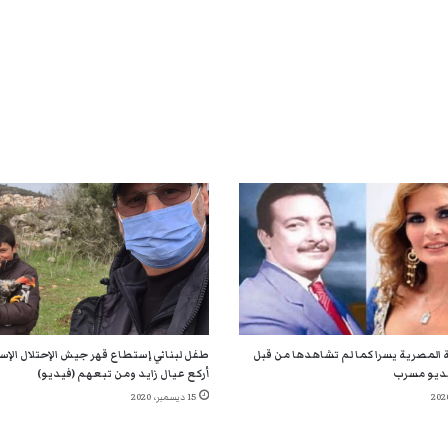
 المصرية يسرا كما لم تشاهدها من قبل
طفل لبناني إستطاع قهر جيش الإحتلال الإسر
ديو مسرب
أركع عيال زايد ومن تبعهم (فيديو)
15 ديسمبر، 2020