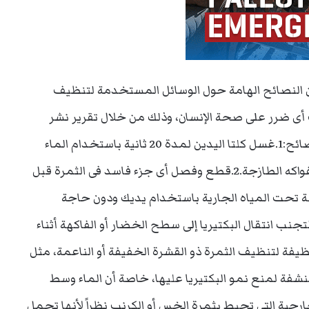
اء والدواء الأمريكية “FDA” عدداً من النصائح الهامة حول الوسائل المستخدمة لتنظيف
أى ضرر على صحة الإنسان، وذلك من خلال تقرير نشر
مؤخراً على موقعها الإلكترونى، وإليكم أبرز هذه النصائح:1.غسل كلتا اليدين لمدة 20 ثانية باستخدام الماء
الدافئ والصابون قبل وبعد تحضير الخضروات، أو الفواكه الطازجة.2.قطع وفصل أى جزء فاسد فى الثمرة قبل
 أو الفاكهة تحت المياه الجارية باستخدام يديك ودون حاجة
ا لتجنب انتقال البكتيريا إلى سطح الخضار أو الفاكهة أثناء
اة خضار نظيفة لتنظيف الثمرة ذو القشرة الخفيفة أو الناعمة، مثل
ام ورقة منشفة لمنع نمو البكتيريا عليها، خاصة أن الماء وسط
تخلص من الأوراق الخارجية التى تحيط بثمرة الخس أو الكرنب نظراً لأنها تحمل