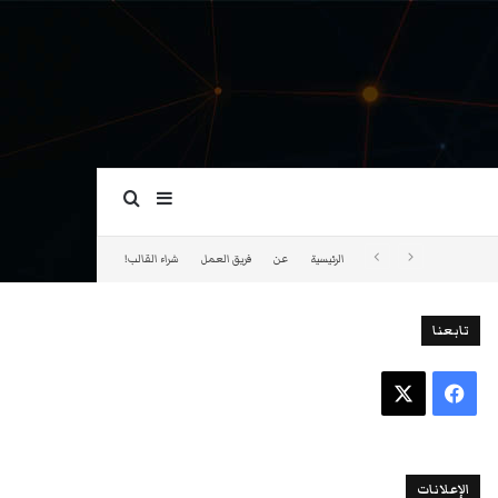
بحث عن
إضافة عمود جانبي
الرئيسية
عن
فريق العمل
شراء القالب!
تابعنا
فيسبوك
‫X
الإعلانات