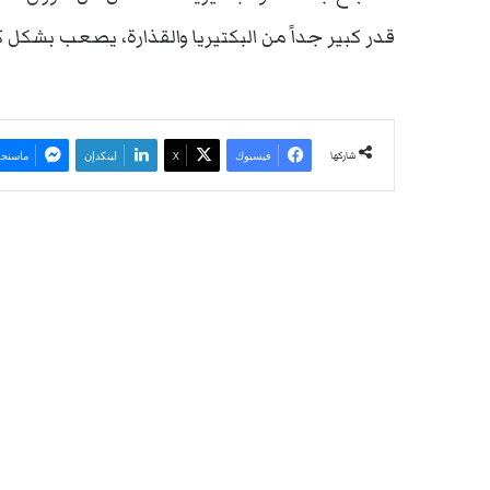
قدر كبير جداً من البكتيريا والقذارة، يصعب بشكل ك
شاركها
فيسبوك
‫X
لينكدإن
ماسنجر