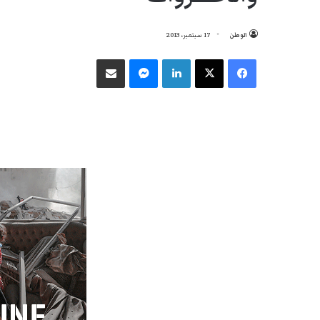
الوطن
17 سبتمبر، 2013
فيسبوك
‫X
لينكدإن
ماسنجر
مشاركة عبر البريد