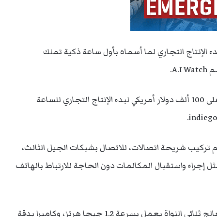
لإنتاج التجاري لما أسماه بأول ساعة ذكية تملك
A..
ويسعى المصمم الفرنسي “داميان دوك” للحصول على 100 ألف دولار أمريكي لبدء الإنتاج التجاري للساعة
 الذكية بنظام “أندرويد 4.0.4″، وتدعم تركيب شريحة اتصالات، للاتصال بشبكات الجيل الثالث،
 إجراء واستقبال المكالمات دون الحاجة للارتباط بالهاتف
وتملك الساعة شاشة لمسية بقياس 1.54 بوصة، ومعالج ثنائي النواة يعمل بسرعة 1.2 جيجا هرتز، وكاميرا بدقة