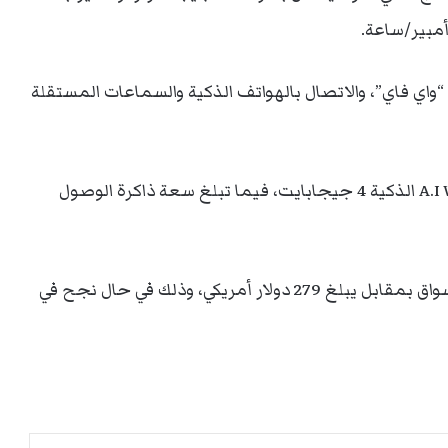
“واي فاي”، والاتصال بالهواتف الذكية والسماعات المستقلة
وتبلغ سعة ذاكرة التخزين الداخلية في ساعة A.I Watch الذكية 4 جيجابايت، فيما تبلغ سعة ذاكرة الوصول
ويعتزم المطور الفرنسي طرح الساعة الذكية في الأسواق بمقابل يبلغ 279 دولار أمريكي، وذلك في حال نجح في