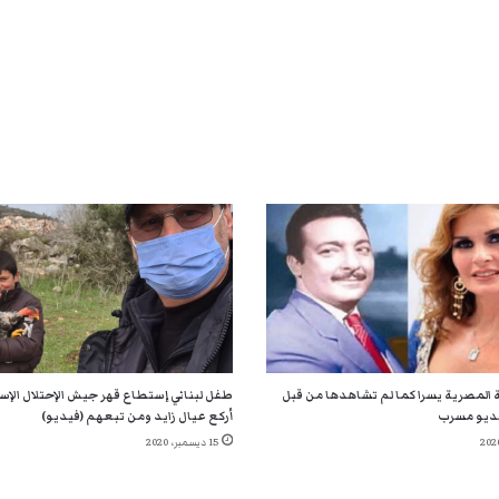
 المصرية يسرا كما لم تشاهدها من قبل
طفل لبناني إستطاع قهر جيش الإحتلال الإسر
ديو مسرب
أركع عيال زايد ومن تبعهم (فيديو)
15 ديسمبر، 2020