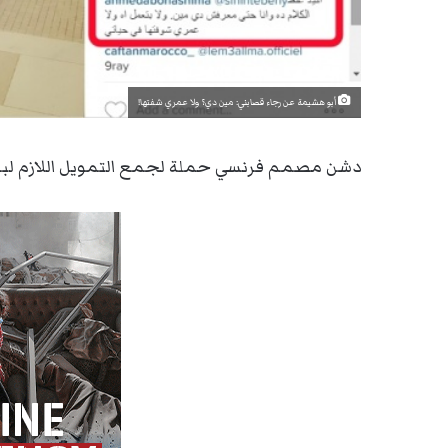
أبو هشيمة عن رجاء قصابني: مين دي؟ ولا عمري شفتها!
دشن مصمم فرنسي حملة لجمع التمويل اللازم لبدء