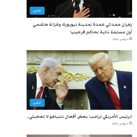
التقارير
زهران ممداني عمدة لمدينة نيويورك وغزالة هاشمي
أول مسلمة نائبة لحاكم فرجينيا
4 نوفمبر، 2025
التقارير
الرئيس الأمريكي ترامب: بعض أفعال نتنياهو لا تعجبني..
2 نوفمبر، 2025