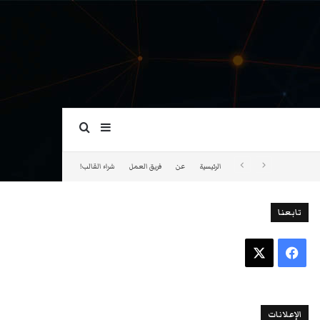
بحث عن
إضافة عمود جانبي
الرئيسية
عن
فريق العمل
شراء القالب!
تابعنا
فيسبوك
‫X
الإعلانات