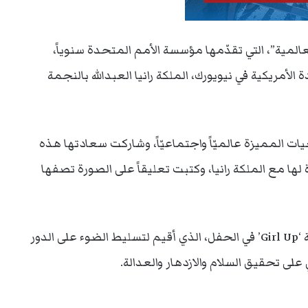
المية”، التي تقدّمها مؤسسة الأمم المتحدة سنوياً،
الأمريكية في نيويورك، الملكة رانيا العبدالله بالنجمة
ات المميزة عالميّاً واجتماعيّاً، وشاركت سعادتها هذه
ا مع الملكة رانيا، وكتبت تعليقاً على الصورة تصفها
وقد عبّرت النجمة الهندية عن فخرها بتمثيل حملة ‘Girl Up’ في الحفل، الذي أقيم لتسليط الضوء على الدور
لى تحقيق السلام والازدهار والعدالة.