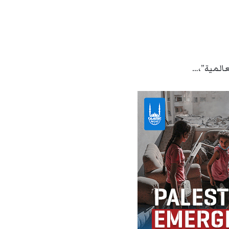
عالمية”،…