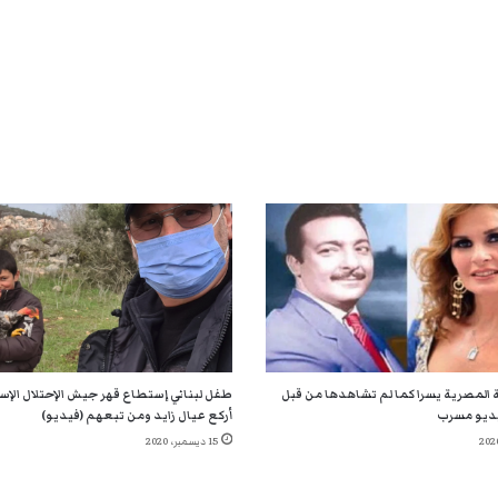
 المصرية يسرا كما لم تشاهدها من قبل
طفل لبناني إستطاع قهر جيش الإحتلال الإسر
ديو مسرب
أركع عيال زايد ومن تبعهم (فيديو)
15 ديسمبر، 2020