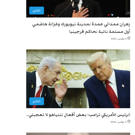
التقارير
زهران ممداني عمدة لمدينة نيويورك وغزالة هاشمي
أول مسلمة نائبة لحاكم فرجينيا
4 نوفمبر، 2025
التقارير
الرئيس الأمريكي ترامب: بعض أفعال نتنياهو لا تعجبني..
2 نوفمبر، 2025