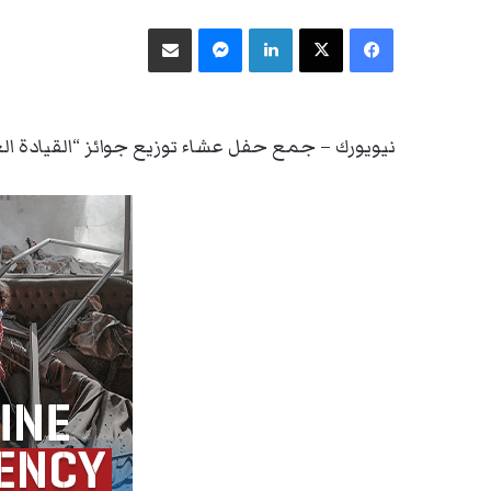
فيسبوك
‫X
لينكدإن
ماسنجر
مشاركة عبر البريد
نيويورك – جمع حفل عشاء توزيع جوائز “القيادة ال