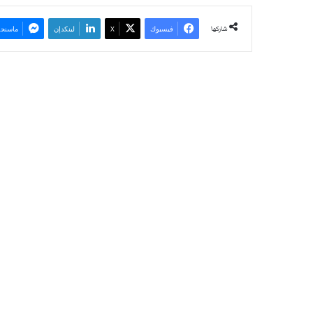
شاركها
فيسبوك
‫X
لينكدإن
ماسنجر