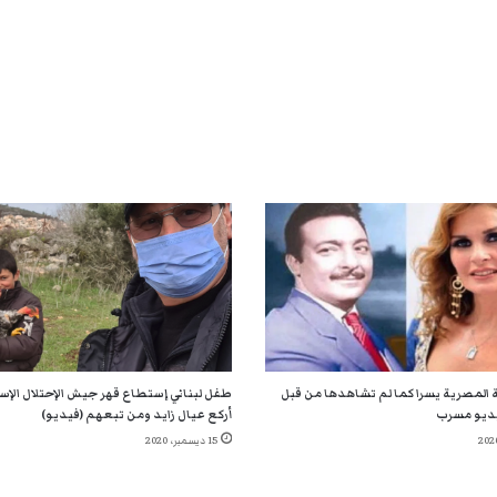
 المصرية يسرا كما لم تشاهدها من قبل
طفل لبناني إستطاع قهر جيش الإحتلال الإسر
ديو مسرب
أركع عيال زايد ومن تبعهم (فيديو)
15 ديسمبر، 2020