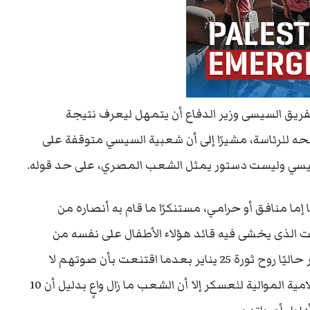
 حركة 6 إبريل، إنه على الفريق السيسى وزير الدفاع أن يتمهل ليعرف نتيجة
حه للرئاسة، مشيرًا إلى أن شعبية السيسي متوقفة على
سيسي وليست دستور يمثل الشعب المصري، على حد قوله.
 إما منافق أو حرامي، مستنكرًا ما قام به أنصاره من
قت الذى يخشى فيه قائد هؤلاء الأطفال على نفسه من
البرودة. وأوضح أن القوى والحركات الثورية تستحضر حاليًا روح ثورة 25 يناير بعدما اقتنعت بأن صوتهم لا
قيمة له، مشيرًا إلى أنه على الرغم من الحملات الإعلامية الموالية للعسكر إلا أن الشعب ما زال واعٍ بدليل أن 10