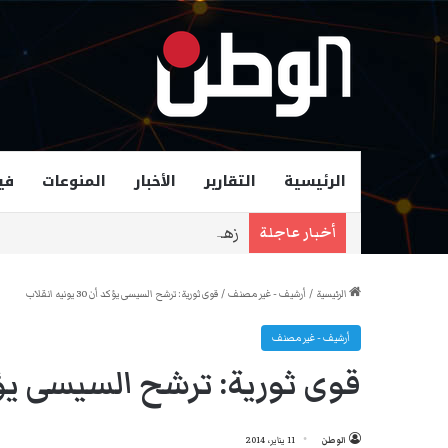
الرئيسية
التقارير
الأخبار
المنوعات
في
زهران ممداني عمدة لمدينة نيويورك و
أخبار عاجلة
الرئيسية
/
أرشيف - غير مصنف
/
قوى ثورية: ترشح السيسى يؤكد أن 30 يونيه انقلاب
أرشيف - غير مصنف
قوى ثورية: ترشح السيسى يؤكد أن 30 يون
الوطن
11 يناير، 2014