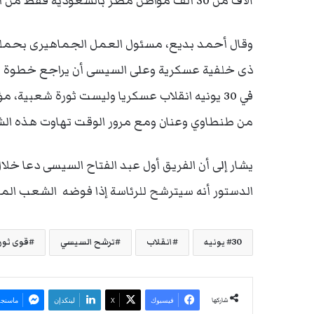
آلاف من 30 ألف مواطن مصر بالسعودية فقط من أدلوا بأصواتهم.
وقال أحمد بديع، مسئول العمل الجماهيرى بحملة
ذى خلفية عسكرية وعلى السيسى أن يراجع خطوة ت
في 30 يونيه انقلاب عسكريا وليست ثورة شعبية
من طنطاوي وعنان ومع مرور الوقت تهاوت هذه الشع
يشار إلى أن الفريق أول عبد الفتاح السيسى دعا خل
الدستور أنه سيترشح للرئاسة إذا فوضه الشعب الم
30 يونيه
انقلاب
ترشح السيسي
قوى ثور
شاركها
فيسبوك
‫X
لينكدإن
ماسنجر