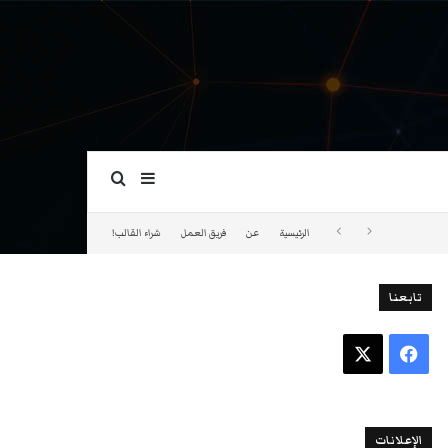
بحث عن
إضافة عمود جانبي
الرئيسية
عن
فريق العمل
شراء القالب!
تابعنا
فيسبوك
‫X
الإعلانات