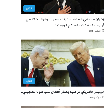
التقارير
زهران ممداني عمدة لمدينة نيويورك وغزالة هاشمي
أول مسلمة نائبة لحاكم فرجينيا
4 نوفمبر، 2025
التقارير
الرئيس الأمريكي ترامب: بعض أفعال نتنياهو لا تعجبني..
2 نوفمبر، 2025