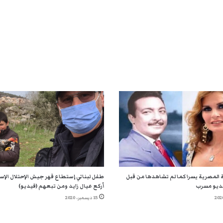
 المصرية يسرا كما لم تشاهدها من قبل
طفل لبناني إستطاع قهر جيش الإحتلال الإسر
ديو مسرب
أركع عيال زايد ومن تبعهم (فيديو)
15 ديسمبر، 2020