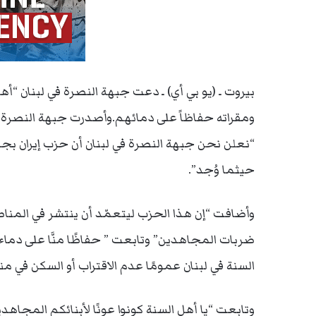
بيروت ـ (يو بي أي) ـ دعت جبهة النصرة في لبنان “أه
ومقراته حفاظاً على دمائهم.وأصدرت جبهة النصرة في 
“نعلن نحن جبهة النصرة في لبنان أن حزب إيران بج
حيثما وُجد”.
وأضافت “إن هذا الحزب ليتعمّد أن ينتشر في المنا
ضربات المجاهدين” وتابعت ” حفاظًا منَّا على دماء أهل
السنة في لبنان عمومًا عدم الاقتراب أو السكن في 
وتابعت “يا أهل السنة كونوا عونًا لأبنائكم المجا