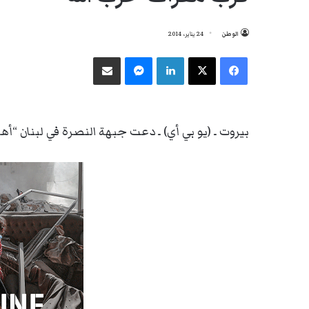
الوطن
24 يناير، 2014
فيسبوك
‫X
لينكدإن
ماسنجر
مشاركة عبر البريد
بيروت ـ (يو بي أي) ـ دعت جبهة النصرة في لبنان “أه