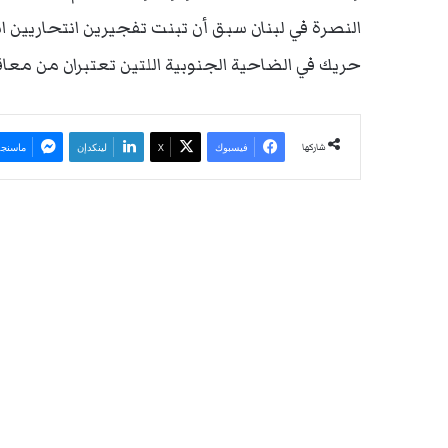
النصرة في لبنان سبق أن تبنت تفجيرين انتحاريين
حريك في الضاحية الجنوبية اللتين تعتبران من معاق
شاركها
فيسبوك
‫X
لينكدإن
ماسنجر