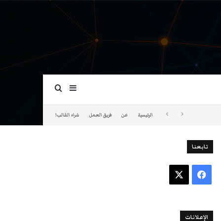
بحث عن
إضافة عمود جانبي
الرئيسية
عن
فريق العمل
شراء القالب!
تابعنا
فيسبوك
‫X
الإعلانات