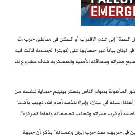
ل السنة” إلى عدم الاقتراب أو السكن في مناطق حزب الله
لبنان بياناً عبر حسابها على (تويتر) الجمعة قالت فيه
ميع مقراته ومعاقله الأمنية والعسكرية هدف مشروع لنا
طق المأهولة بعوام الناس يتستر بينهم حماية لنفسه من
نا السنة في لبنان، وإبراءً للذمة أمام الله، نهيب بأهلنا
مناطقه أو قرب مقراته وتجنب تجمعاته ونقاط تمركزه”.
هدين في حربهم ضد حزب إيران وعملائه”.يذكر أن جبهة