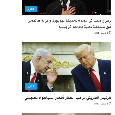
التقارير
زهران ممداني عمدة لمدينة نيويورك وغزالة هاشمي
أول مسلمة نائبة لحاكم فرجينيا
4 نوفمبر، 2025
التقارير
الرئيس الأمريكي ترامب: بعض أفعال نتنياهو لا تعجبني..
2 نوفمبر، 2025