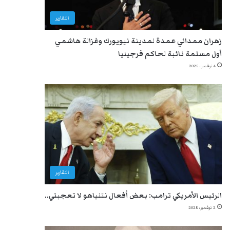
التقارير
زهران ممداني عمدة لمدينة نيويورك وغزالة هاشمي
أول مسلمة نائبة لحاكم فرجينيا
4 نوفمبر، 2025
التقارير
الرئيس الأمريكي ترامب: بعض أفعال نتنياهو لا تعجبني..
2 نوفمبر، 2025