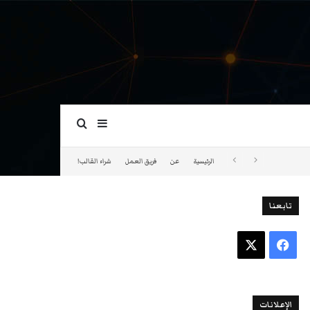
بحث عن
إضافة عمود جانبي
الرئيسية
عن
فريق العمل
شراء القالب!
تابعنا
فيسبوك
‫X
الإعلانات