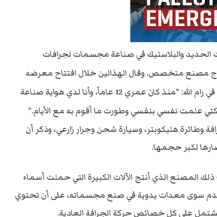
 الحديد والبلاستيك في صناعة مجسمات لجرافات
إنتاج مصنع متخصص.
وقال الهذالين خلال افتتاح معرضه
"ورشة عيد" أمس الإثنين، في مركز خليل السكاكيني في رام الله: "منذ كان عمري 12 عاماً، وأنا لدي هواية صناعة
ولكني علمت نفسي بنفسي وطورت ما أقوم به مع الأيام."
ة وطائرة هليكوبتر، وسيارة شحن وجرار زارعي، وذكر أن
رها لكبر حجمها.
لك المصنع الذي أنتج الآلات الكبيرة التي حملت أسماء
تخدم سوى معدات يدوية في صنع مجسماته، على أن تحتوي
تشتمل على كل خصائص حركة الجرافة العادية.