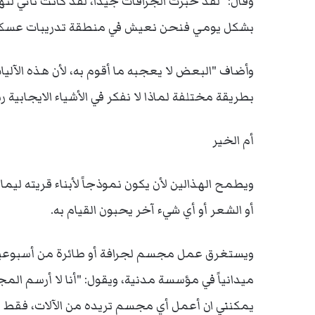
وقال: "لقد خبرت الجرافات جيداً، لقد كانت تأتي لتهد
بشكل يومي فنحن نعيش في منطقة تدريبات عسكر
وأضاف "البعض لا يعجبه ما أقوم به، لأن هذه الآليات
بطريقة مختلفة لماذا لا نفكر في الأشياء الايجابية 
أم الخير
ويطمح الهذالين لأن يكون نموذجاً لأبناء قريته ليم
أو الشعر أو أي شيء آخر يحبون القيام به.
ويستغرق عمل مجسم لجرافة أو طائرة من أسبوعين 
ميدانياً في مؤسسة مدنية، ويقول: "أنا لا أرسم المج
يمكنني ان أعمل أي مجسم تريده من الآلات، فقط أ