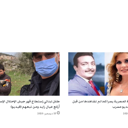
 المصرية يسرا كما لم تشاهدها من قبل
طفل لبناني إستطاع قهر جيش الإحتلال الإسر
ديو مسرب
أركع عيال زايد ومن تبعهم (فيديو)
15 ديسمبر، 2020