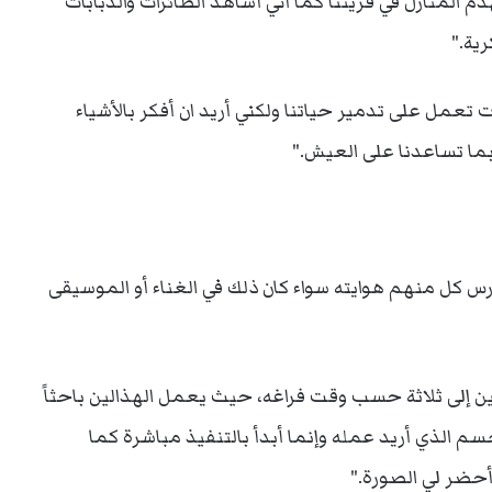
م المنازل في قريتنا كما أني أشاهد الطائرات والدبابات
ية."
 تعمل على تدمير حياتنا ولكني أريد ان أفكر بالأشياء
ربما تساعدنا على العيش."
ارس كل منهم هوايته سواء كان ذلك في الغناء أو الموسيقى
إلى ثلاثة حسب وقت فراغه، حيث يعمل الهذالين باحثاً
سم الذي أريد عمله وإنما أبدأ بالتنفيذ مباشرة كما
حضر لي الصورة."