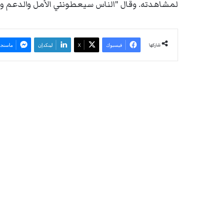
لمشاهدته. وقال "الناس سيعطونني الأمل والدعم 
شاركها
فيسبوك
‫X
لينكدإن
ماسنجر