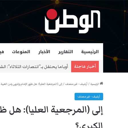
الرئيسية
التقارير
الأخبار
المنوعات
في
زهران ممداني عمدة لمدينة نيويورك و
أخبار عاجلة
الرئيسية
/
أرشيف - غير مصنف
/
إلى (المرجعية العليا): هل ظهر الإمام وإنتهى زمن الغيبة 
أرشيف - غير مصنف
إلى (المرجعية العليا): هل ظ
الكبرى؟