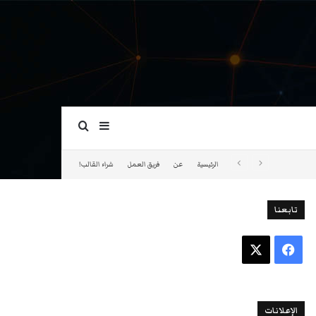
بحث عن
إضافة عمود جانبي
الرئيسية
عن
فريق العمل
شراء القالب!
تابعنا
فيسبوك
‫X
الإعلانات