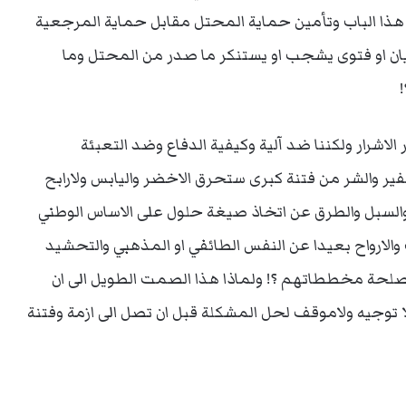
سد هذا الباب وتأمين حماية المحتل مقابل حماية المرجعية
بيان او فتوى يشجب او يستنكر ما صدر من المحتل وما
لاشرار ولكننا ضد آلية وكيفية الدفاع وضد التعبئة
لتكفير والشر من فتنة كبرى ستحرق الاخضر واليابس ولارابح
 والسبل والطرق عن اتخاذ صيغة حلول على الاساس الوطني
الارواح بعيدا عن النفس الطائفي او المذهبي والتحشيد
صلحة مخططاتهم ؟! ولماذا هذا الصمت الطويل الى ان
لا توجيه ولاموقف لحل المشكلة قبل ان تصل الى ازمة وفتنة