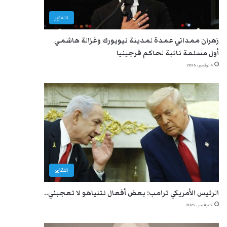
التقارير
زهران ممداني عمدة لمدينة نيويورك وغزالة هاشمي
أول مسلمة نائبة لحاكم فرجينيا
4 نوفمبر، 2025
التقارير
الرئيس الأمريكي ترامب: بعض أفعال نتنياهو لا تعجبني..
2 نوفمبر، 2025