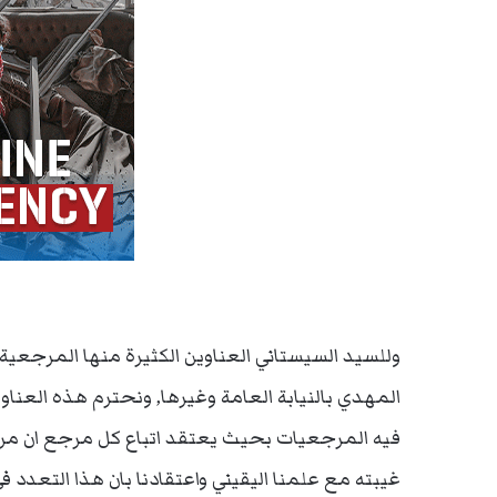
وللسيد السيستاني العناوين الكثيرة منها المرجعية 
المهدي بالنيابة العامة وغيرها, ونحترم هذه العنا
فيه المرجعيات بحيث يعتقد اتباع كل مرجع ان مرج
غيبته مع علمنا اليقيني واعتقادنا بان هذا التعدد في