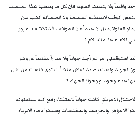
احد واقعاً ولا يتعدد, المهم فان كل ما يعطيه هذا المنصب
فبنفس الوقت لايعطيه العصمة ولا الحصانة الكلية من
ة او الفتوائية بل ان عدداً من المواقف قد تكشف بمرور
 للامام عليه السلام ؟
وقفني امر لم أجد جواباً ولا مبرراً مقنعاً له, وهو
جوز الجهاد ولست بصدد نقاش منشأ الفتوى فلست من اهل
ها عدم وجود او وجواز الجهاد ؟
لال الامريكي كانت جواباً لاستفتاء رفع اليه يستفتونه
وا الاعراض والحرمات والمقدسات وسفكوا دماء الابرياء