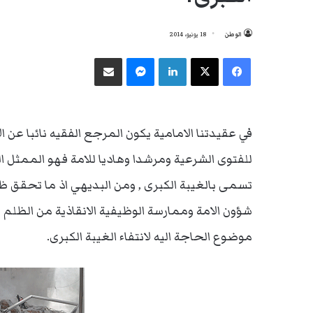
الوطن
18 يونيو، 2014
فيسبوك
‫X
لينكدإن
ماسنجر
مشاركة عبر البريد
في عقيدتنا الامامية يكون المرجع الفقيه نائبا عن ال
للفتوى الشرعية ومرشدا وهاديا للامة فهو الممثل ال
تسمى بالغيبة الكبرى , ومن البديهي اذ ما تحقق ظه
شؤون الامة وممارسة الوظيفية الانقاذية من الظلم وا
موضوع الحاجة اليه لانتفاء الغيبة الكبرى.