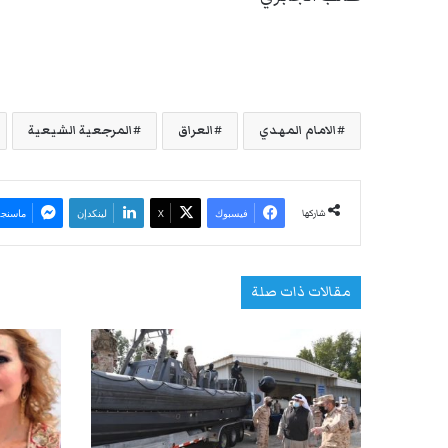
الامام المهدي
العراق
المرجعية الشيعية
شاركها
فيسبوك
‫X
لينكدإن
ماسنجر
مقالات ذات صلة