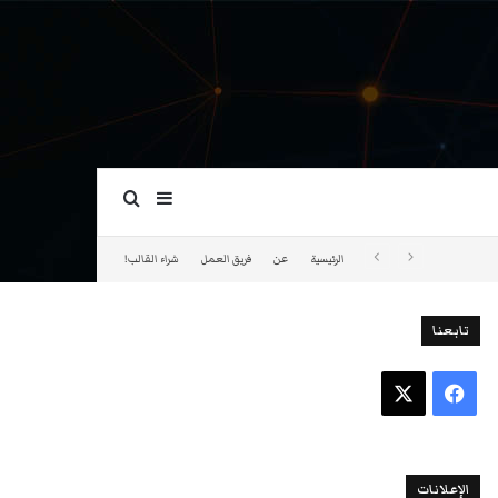
بحث عن
إضافة عمود جانبي
الرئيسية
عن
فريق العمل
شراء القالب!
تابعنا
فيسبوك
‫X
الإعلانات