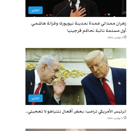
التقارير
زهران ممداني عمدة لمدينة نيويورك وغزالة هاشمي
أول مسلمة نائبة لحاكم فرجينيا
4 نوفمبر، 2025
التقارير
الرئيس الأمريكي ترامب: بعض أفعال نتنياهو لا تعجبني..
2 نوفمبر، 2025