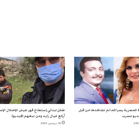
 المصرية يسرا كما لم تشاهدها من قبل
طفل لبناني إستطاع قهر جيش الإحتلال الإسر
ديو مسرب
أركع عيال زايد ومن تبعهم (فيديو)
15 ديسمبر، 2020