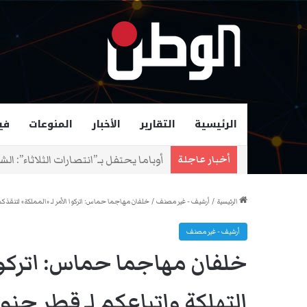
الرئيسية
التقارير
الأخبار
المنوعات
في
زهران ممداني عمدة لمدينة نيويورك و
أخبار عاجلة
الرئيسية
/
أرشيف - غير مصنف
/
خلفان مهاجما حماس: اتركوا الأمر لـ «المملكة» لتنقذكم 
أرشيف - غير مصنف
خلفان مهاجما حماس: اتركوا 
التهلكة واتباعكم لـ قطر جنو