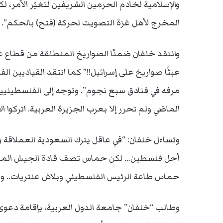
والإسلامية لخادم الحرمين الشريفين لتغيّر الأمر، ل
المخرج لأهل غزة التصويت لحركة (فتح) بالحكم”.
وانتقد خلفان ضمنًا الصواريخ المنطلقة من قطاع غزة
عبثًا صواريخ على إسرائيل!!” كما انتقد القياديين ا
مرفه في فنادق سبع نجوم”. وتوجه إلى الفلسطينيين 
الماضي ولم تحرر إلا بعرب الجزيرة العربية. اتركوا ا
وتساءل خلفان: “في عاقل يترك السعودية العملاقة
أجل فلسطين… لكن حماس تصف قادة الجيش المصري
حماس طاعة الرئيس الفلسطيني وبلاش عنتريات.. وبعد
وطالب “خلفان” جامعة الدول العربية، بإقامة دعوى 