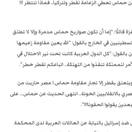
كن حماس تعطي الزعامة لقطر ولتركيا.. فماذا تنتظر !!!
 قائلًا: “إما أن تكون صواريخ حماس مدمرة وإلا لا تطلق
لفلسطينيين في الخارج بالقول: “الله يعين مقاومة زعيمها
بالقول: “كل الدول العربية كانت تحت نير الاحتلال في
لأمر للمملكة تنقذوا من التهلكة.. اتباعكم لقطر خطر”.
 ويتعلق بقطر إلا تجار مقاومة حماس.! مصر حاربت من
 بالانقلابيين الخونة.. انتهى الحديث عن حماس… على
ين يقولوا الحقونا!!!”.
ضد إسرائيل بالنيابة عن العائلات العربية لدى المحكمة