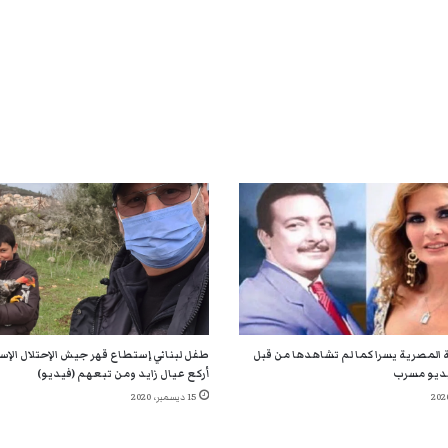
 المصرية يسرا كما لم تشاهدها من قبل
طفل لبناني إستطاع قهر جيش الإحتلال الإسر
ديو مسرب
أركع عيال زايد ومن تبعهم (فيديو)
15 ديسمبر، 2020