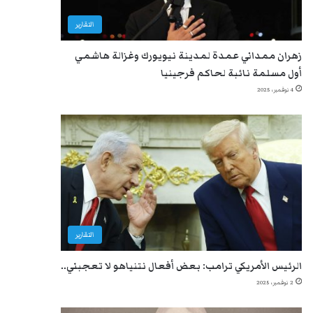
التقارير
زهران ممداني عمدة لمدينة نيويورك وغزالة هاشمي
أول مسلمة نائبة لحاكم فرجينيا
4 نوفمبر، 2025
التقارير
الرئيس الأمريكي ترامب: بعض أفعال نتنياهو لا تعجبني..
2 نوفمبر، 2025