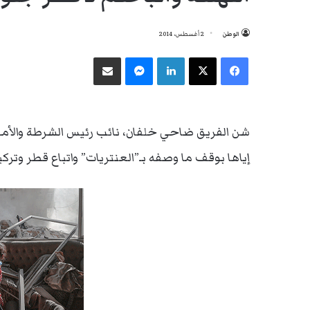
الوطن
2 أغسطس، 2014
فيسبوك
‫X
لينكدإن
ماسنجر
مشاركة عبر البريد
شن الفريق ضاحي خلفان، نائب رئيس الشرطة والأمن 
إياها بوقف ما وصفه بـ”العنتريات” واتباع قطر وتركيا