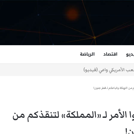
ديو
اقتصاد
الرياضة
غزالة هاشمي أول مسلمة نائبة لحاكم فرجينيا
من التهلكة واتباعكم لـ قطر جنون!
الأمر لـ «المملكة» لتنقذكم من
ن!