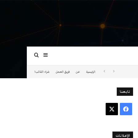
بحث عن
إضافة عمود جانبي
الرئيسية
عن
فريق العمل
شراء القالب!
تابعنا
فيسبوك
‫X
الإعلانات