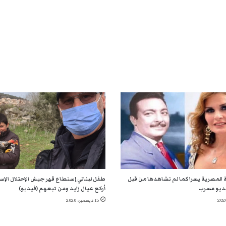
 المصرية يسرا كما لم تشاهدها من قبل
طفل لبناني إستطاع قهر جيش الإحتلال الإسر
ديو مسرب
أركع عيال زايد ومن تبعهم (فيديو)
15 ديسمبر، 2020