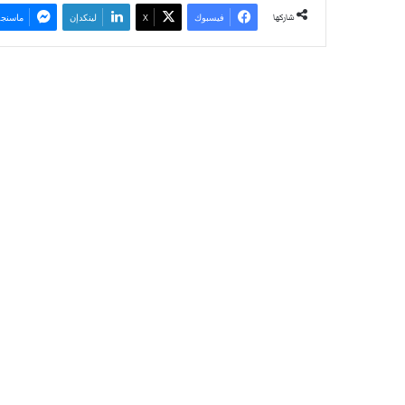
شاركها
فيسبوك
‫X
لينكدإن
ماسنجر