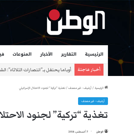
الرئيسية
التقارير
الأخبار
المنوعات
في
زهران ممداني عمدة لمدينة نيويورك و
أخبار عاجلة
الرئيسية
/
أرشيف - غير مصنف
/
تغذية “تركية” لجنود الاحتلال الإسرائيلي
أرشيف - غير مصنف
تغذية “تركية” لجنود الاحتلال
الوطن
7 أغسطس، 2014