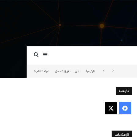
بحث عن
إضافة عمود جانبي
الرئيسية
عن
فريق العمل
شراء القالب!
تابعنا
فيسبوك
‫X
الإعلانات