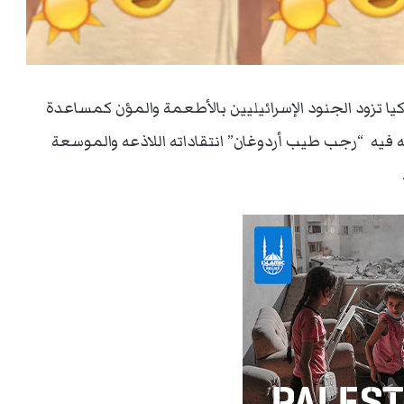
ا تزود الجنود الإسرائيليين بالأطعمة والمؤن كمساعدة
 فيه “رجب طيب أردوغان” انتقاداته اللاذعه والموسعة