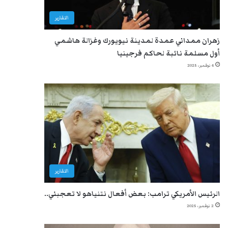
التقارير
زهران ممداني عمدة لمدينة نيويورك وغزالة هاشمي
أول مسلمة نائبة لحاكم فرجينيا
4 نوفمبر، 2025
التقارير
الرئيس الأمريكي ترامب: بعض أفعال نتنياهو لا تعجبني..
2 نوفمبر، 2025