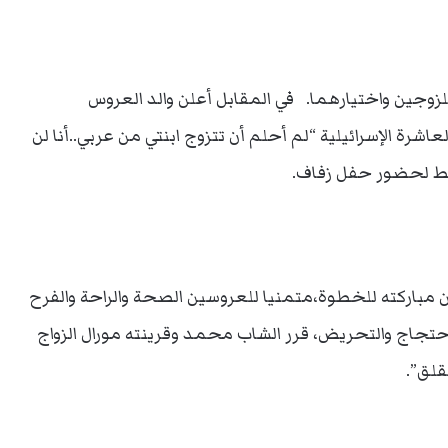
زوجين واختيارهما. في المقابل أعلن والد العروس
شرة الإسرائيلية “لم أحلم أن تتزوج ابنتي من عربي..أنا لن
خطط لحضور حفل زفاف.
ين مباركته للخطوة،متمنيا للعروسين الصحة والراحة والفرح
احتجاج والتحريض، قرر الشاب محمد وقرينته مورال الزواج
قلق”.