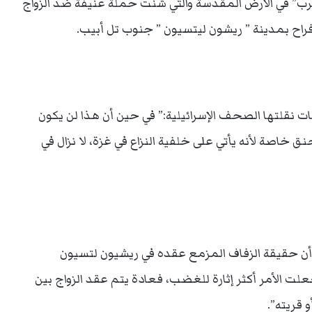
لعرب” في الأرض المقدسة والتي شنت حملة عنيفة ضد الزواج
أفراح بمدينة ” ريشون ليتسيون ” جنوب تل أبيب.
نقلتها الصحف الإسرائيلية:” في حين أن هذا لن يكون
نق خاصة لأنه يأتي على خلفية النزاع في غزة، لا نزال في
وأن حقيقة الزفاف المزمع عقده في ريشيون لتسيون
ت الأمر أكثر إثارة للغضب، فعادة يتم عقد الزواج بين
و قريته”.