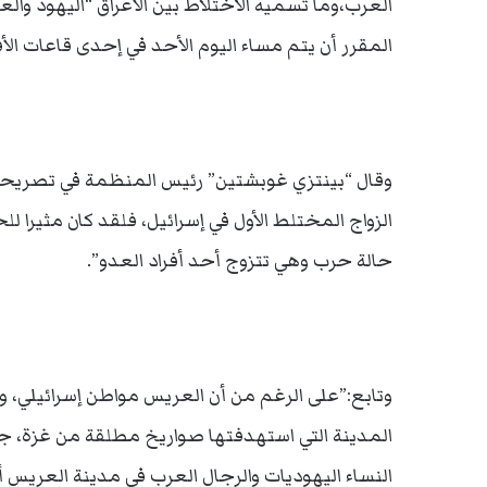
العرب،وما تسميه الاختلاط بين الأعراق “اليهود وا
المقرر أن يتم مساء اليوم الأحد في إحدى قاعات ال
وقال “بينتزي غوبشتين” رئيس المنظمة في تصريحات 
الزواج المختلط الأول في إسرائيل، فلقد كان مثيرا للح
حالة حرب وهي تتزوج أحد أفراد العدو”.
وتابع:”على الرغم من أن العريس مواطن إسرائيلي، 
المدينة التي استهدفتها صواريخ مطلقة من غزة، جعل
النساء اليهوديات والرجال العرب في مدينة العريس أ