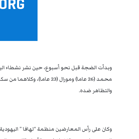
وبدأت الضجة قبل نحو أسبوع، حين نشر نشطاء الي
محمد (26 عاما) ومورال (23 عام
والتظاهر ضده.
وكان على رأس المعارضين منظمة “لهافا ” اليهودية