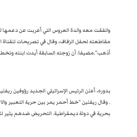
واتفقت معه والدة العروس التي أعربت عن دعمها لل
مقاطعته لحفل الزفاف، وقال في تصريحات للقناة العا
أذهب”.مضيفا: أن زوجته السابقة أيدت ابنته وت
بدوره، أعلن الرئيس الإسرائيلي الجديد رؤوفين ريفل
. وقال ريفلين “خط أحمر يمر بين حرية التعبير وال
بحرية في دولة ديمقراطية. التحريض ضدهم يثير لل