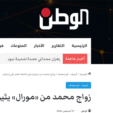
الرئيسية
التقارير
الأخبار
المنوعات
في
زهران ممداني عمدة لمدينة نيويورك و
أخبار عاجلة
الرئيسية
/
أرشيف - غير مصنف
/
زواج محمد من «مورال» يثير عاصفة غضب في إسرائيل
أرشيف - غير مصنف
زواج محمد من «مورال» يثي
الوطن
17 أغسطس، 2014