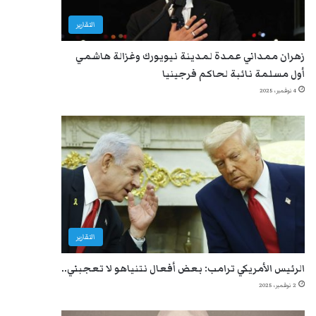
التقارير
زهران ممداني عمدة لمدينة نيويورك وغزالة هاشمي
أول مسلمة نائبة لحاكم فرجينيا
4 نوفمبر، 2025
التقارير
الرئيس الأمريكي ترامب: بعض أفعال نتنياهو لا تعجبني..
2 نوفمبر، 2025