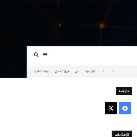
بحث عن
إضافة عمود جانبي
الرئيسية
عن
فريق العمل
شراء القالب!
تابعنا
فيسبوك
‫X
الإعلانات