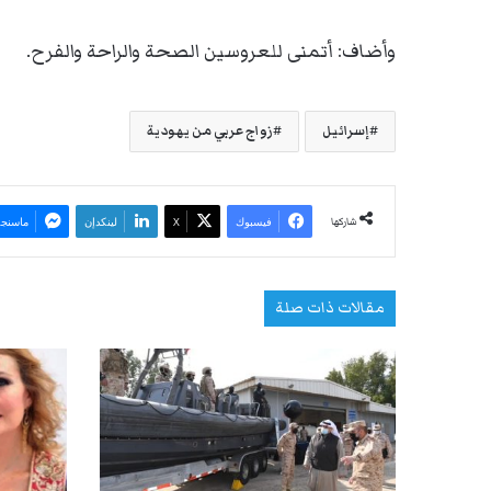
وأضاف: أتمنى للعروسين الصحة والراحة والفرح.
إسرائيل
زواج عربي من يهودية
شاركها
فيسبوك
‫X
لينكدإن
ماسنجر
مقالات ذات صلة