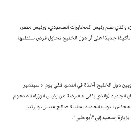
ن، والذي ضم رئيس المخابرات السعودي، ورئيس مصر،
أكيدًا جديدًا على أن دول الخليج تحاول فرض سلطتها
ويبو أن الروابط بين البرلمان الليبي المنتخب حديثًا وبين دول الخليج آخذة في النمو. ففي يوم 9 سبتمبر
مان الجديد (والذي يلقى معارضة من رئيس الوزراء المدعوم
مجلس النواب الجديد، عقيلة صالح عيسى، والرئيس
بزيارة رسمية إلى “أبو ظبي”.