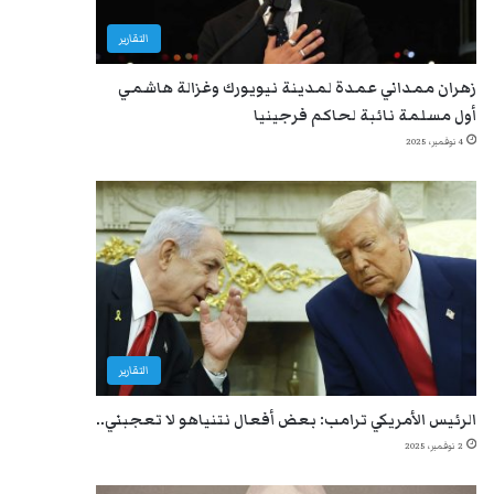
التقارير
زهران ممداني عمدة لمدينة نيويورك وغزالة هاشمي
أول مسلمة نائبة لحاكم فرجينيا
4 نوفمبر، 2025
التقارير
الرئيس الأمريكي ترامب: بعض أفعال نتنياهو لا تعجبني..
2 نوفمبر، 2025