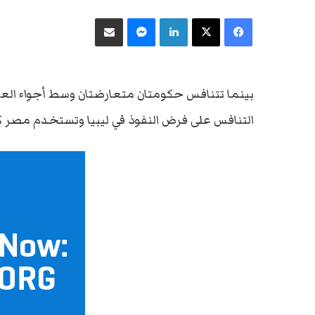
فيسبوك
‫X
لينكدإن
ماسنجر
مشاركة عبر البريد
بينما تتنافس حكومتان متعارضتان وسط أجواء العنف
التنافس على فرض النفوذ في ليبيا وتستخدم مصر كن