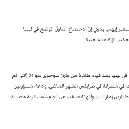
 إيهاب بدوي إنّ الاجتماع “تناولَ الوضع في ليبيا
عكس الإرادة الشعبية”.
كانت الشائعات قد انتشرت حول تدخل دول الخليج في ليبيا بعد قيام طائرة من طراز سوخوي سو 24 (التي لم
 في مصراتة في طرابلس الشهر الماضي. وادعاء مسؤولين
طيارين إماراتيين وأنها انطلقت من قواعد عسكرية مصرية.