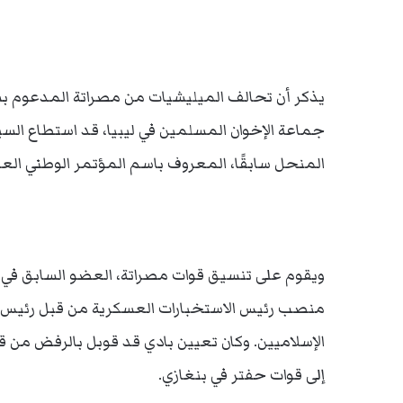
يذكر أن تحالف الميليشيات من مصراتة المدعوم بشك
جماعة الإخوان المسلمين في ليبيا، قد استطاع السي
المنحل سابقًا، المعروف باسم المؤتمر الوطني العا
ويقوم على تنسيق قوات مصراتة، العضو السابق في ال
منصب رئيس الاستخبارات العسكرية من قبل رئيس ا
الإسلاميين. وكان تعيين بادي قد قوبل بالرفض م
إلى قوات حفتر في بنغازي.