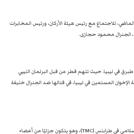
سافر إلى القاهرة، في 27 أغسطس الماضي، للاجتماع مع رئيس هيئة الأركان، ورئيس المخابرات
، الجنرال محمود حجازى.
ق في ليبيا. حيث تتهم قطر من قبل البرلمان الليبي
لإخوان المسلمين في ليبيا، في قتالها ضد الجنرال خليفة
يذكر أن قطر كانت قد موّلت المجلس العسكري الإسلامي في طرابلس (TMC)، وهو يتكون جزئيًا من أعضاء