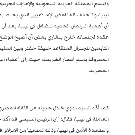
وتدعم المملكة العربية السعودية والإمارات العربية
ليبيا، والتحالف المناهض للإسلاميين الذي يحيط به،
أن أهمية البرلمان الجديد تتضاءل في ليبيا، بعد أن
عقده لجلساته خارج بنغازي بعض أن أصبح الوضع فيه
التابعين للجنرال المتقاعد خليفة حفتر وبين الملي
المعروفة باسم أنصار الشريعة، حيث رأى أعضاء ال
المصرية.
كما أكّد السيد بدوي خلال حديثه عن اللقاء المصر
العاملة في ليبيا، فقال: “إن الرئيس السيسي قد أكد
واستعادة الأمن في ليبيا، وذلك لمنعها من الانزلاق