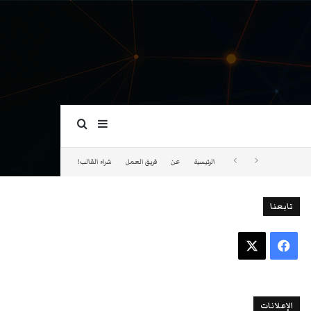
بحث عن
إضافة عمود جانبي
الرئيسية
عن
فريق العمل
شراء القالب!
تابعنا
فيسبوك
‫X
الإعلانات