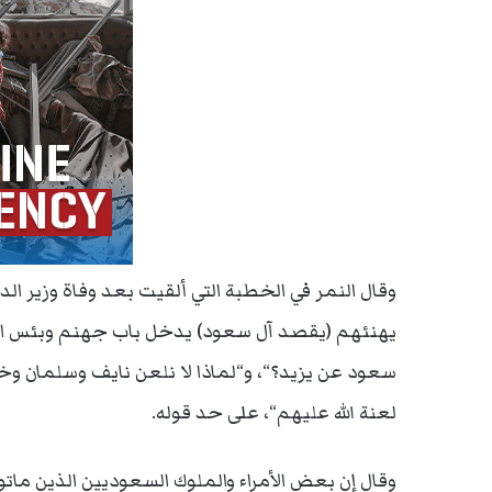
وقال النمر في الخطبة التي ألقيت بعد وفاة وزير ال
يهنئهم (يقصد آل سعود) يدخل باب جهنم وبئس الم
سعود عن يزيد؟“، و“لماذا لا نلعن نايف وسلمان وخل
لعنة الله عليهم“، على حد قوله.
وقال إن بعض الأمراء والملوك السعوديين الذين ماتوا،