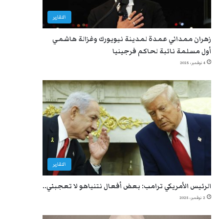
التقارير
زهران ممداني عمدة لمدينة نيويورك وغزالة هاشمي
أول مسلمة نائبة لحاكم فرجينيا
4 نوفمبر، 2025
التقارير
الرئيس الأمريكي ترامب: بعض أفعال نتنياهو لا تعجبني..
2 نوفمبر، 2025