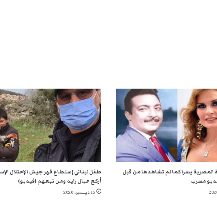
 المصرية يسرا كما لم تشاهدها من قبل
طفل لبناني إستطاع قهر جيش الإحتلال الإسر
ديو مسرب
أركع عيال زايد ومن تبعهم (فيديو)
15 ديسمبر، 2020