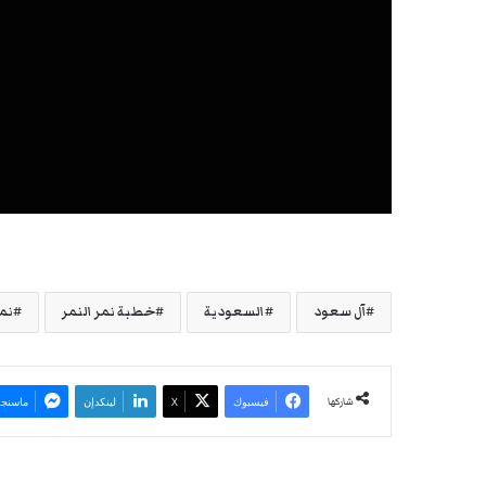
آل سعود
السعودية
خطبة نمر النمر
نمر
شاركها
فيسبوك
‫X
لينكدإن
ماسنجر