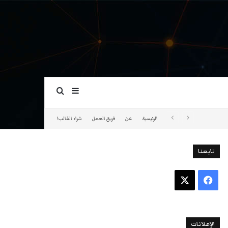
بحث عن
إضافة عمود جانبي
الرئيسية
عن
فريق العمل
شراء القالب!
تابعنا
فيسبوك
‫X
الإعلانات