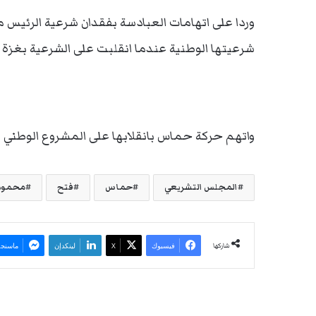
وردا على اتهامات العبادسة بفقدان شرعية الرئ
شرعيتها الوطنية عندما انقلبت على الشرعية بغزة
واتهم حركة حماس بانقلابها على المشروع الوطني واع
المجلس التشريعي
حماس
فتح
محمود
شاركها
فيسبوك
‫X
لينكدإن
ماسنجر