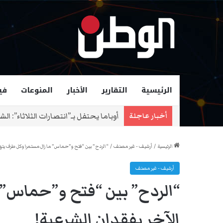
الرئيسية
التقارير
الأخبار
المنوعات
في
زهران ممداني عمدة لمدينة نيويورك و
أخبار عاجلة
الرئيسية
/
أرشيف - غير مصنف
/
“الردح” بين “فتح و”حماس” ما زال مستمرا وكل طرف يتهم
أرشيف - غير مصنف
“الردح” بين “فتح و”حماس” 
الآخر بفقدان الشرعية!