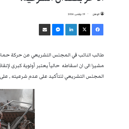
الوطن
19 نوفمبر، 2014
فيسبوك
‫X
لينكدإن
ماسنجر
مشاركة عبر البريد
طالب النائب في المجلس التشريعي عن حركة حماس
مشيرا الى ان اسقاطه حالياً يعتبر أولوية كبرى لإنق
المجلس التشريعي للتأكيد على عدم شرعيته , على 