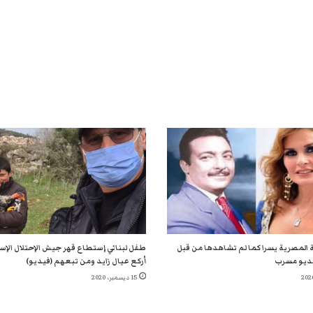
 المصرية يسرا كما لم تشاهدها من قبل
طفل لبناني إستطاع قهر جيش الإحتلال الإسر
ديو مسرب
أركع عيال زايد ومن تبعهم (فيديو)
15 ديسمبر، 2020