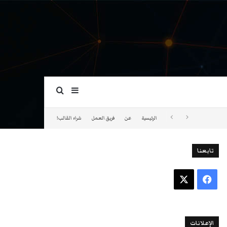
بحث عن
إضافة عمود جانبي
الرئيسية
عن
فريق العمل
شراء القالب!
تابعنا
فيسبوك
‫X
الإعلانات