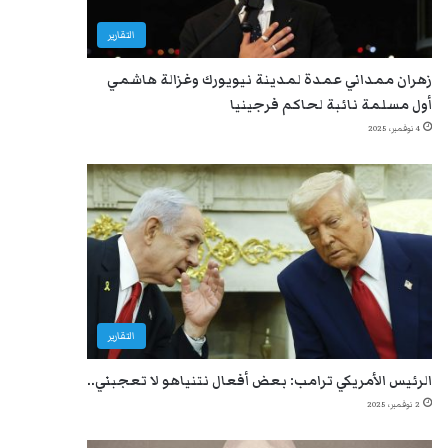
التقارير
زهران ممداني عمدة لمدينة نيويورك وغزالة هاشمي
أول مسلمة نائبة لحاكم فرجينيا
4 نوفمبر، 2025
التقارير
الرئيس الأمريكي ترامب: بعض أفعال نتنياهو لا تعجبني..
2 نوفمبر، 2025