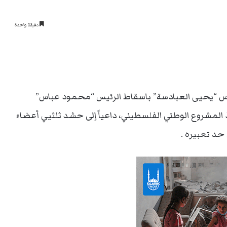
دقيقة واحدة
 “يحيى العبادسة” باسقاط الرئيس “محمود عباس”
اذ المشروع الوطني الفلسطيني، داعياً إلى حشد ثلثيي أعضاء
حد تعبيره .