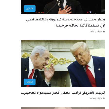
التقارير
زهران ممداني عمدة لمدينة نيويورك وغزالة هاشمي
أول مسلمة نائبة لحاكم فرجينيا
4 نوفمبر، 2025
التقارير
الرئيس الأمريكي ترامب: بعض أفعال نتنياهو لا تعجبني..
2 نوفمبر، 2025