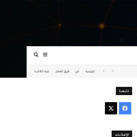
بحث عن
إضافة عمود جانبي
الرئيسية
عن
فريق العمل
شراء القالب!
تابعنا
فيسبوك
‫X
الإعلانات