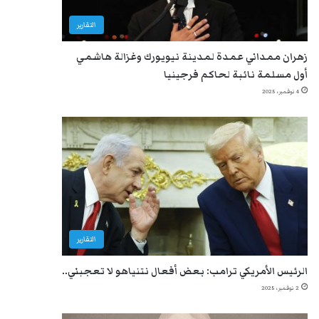
التقارير
زهران ممداني عمدة لمدينة نيويورك وغزالة هاشمي
أول مسلمة نائبة لحاكم فرجينيا
4 نوفمبر، 2025
التقارير
الرئيس الأمريكي ترامب: بعض أفعال نتنياهو لا تعجبني..
2 نوفمبر، 2025