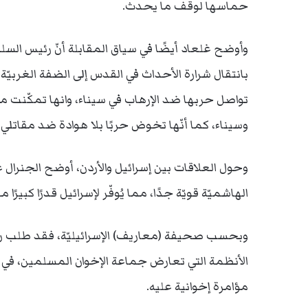
حماسها لوقف ما يحدث.
وأوضح غلعاد أيضًا في سياق المقابلة أنّ رئيس السل
بانتقال شرارة الأحداث في القدس إلى الضفة الغربيّة 
وسيناء، كما أنّها تخوض حربًا بلا هوادة ضد مقاتلي
وحول العلاقات بين إسرائيل والأردن، أوضح الجنرال غلع
الهاشميّة قويّة جدًا، مما يُوفّر لإسرائيل قدرًا كبيرً
وبحسب صحيفة (معاريف) الإسرائيليّة، فقد طلب رئيس 
الأنظمة التي تعارض جماعة الإخوان المسلمين، في إش
مؤامرة إخوانية عليه.