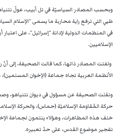
وبحسب المصادر السياسيّة في تل أبيب، عولّ نتنياهو ك
ظبي التي ترفع راية محاربة ما يسمى “الإسلام السي
في المنظمات الدولية لإدانة “إسرائيل”، على اعتبار
الإسلاميين.
ولفتت المصادر ذاتها، كما قالت الصحيفة، إلى أنّ رئ
الأنظمة العربية تجاه جماعة (الإخوان المسلمين)
ونقلت الصحيفة عن مسؤول في ديوان نتنياهو، وصفته بأ
حركة المُقاومة الإسلاميّة (حماس)، والحركة الإسلامي
خلف هذه المظاهرات، وهؤلاء ينتمون لجماعة الإخو
تفجير موضوع القدس، على حدّ تعبيره.