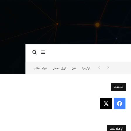
بحث عن
إضافة عمود جانبي
الرئيسية
عن
فريق العمل
شراء القالب!
تابعنا
فيسبوك
‫X
الإعلانات