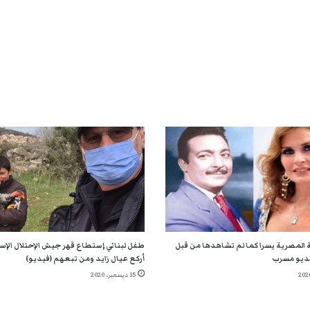
 المصرية يسرا كما لم تشاهدها من قبل
طفل لبناني إستطاع قهر جيش الإحتلال الإسر
ديو مسرب
أركع عيال زايد ومن تبعهم (فيديو)
15 ديسمبر، 2020