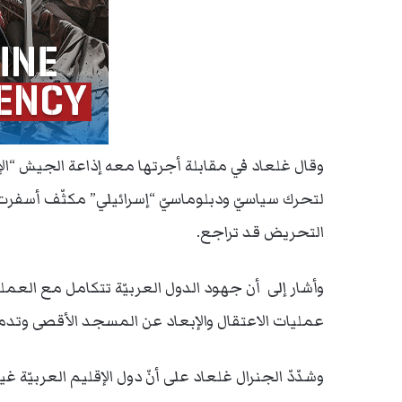
وقال غلعاد في مقابلة أجرتها معه إذاعة الجيش “الإس
لتحرك سياسيّ ودبلوماسيّ “إسرائيلي” مكثّف أسفرت
التحريض قد تراجع.
وأشار إلى أن جهود الدول العربيّة تتكامل مع العمليا
عمليات الاعتقال والإبعاد عن المسجد الأقصى وتدمي
وشدّدّ الجنرال غلعاد على أنّ دول الإقليم العربيّة