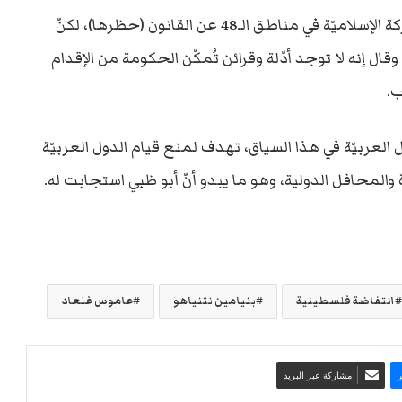
يُشار في هذا السياق إلى أنّ نتنياهو طلب إخراج الحركة الإسلاميّة في مناطق الـ48 عن القانون (حظرها)، لكنّ
وقال إنه لا توجد أدّلة وقرائن تُمكّن الحكومة من الإقدام
ب.
 العربيّة في هذا السياق، تهدف لمنع قيام الدول العربيّة
والمحافل الدولية، وهو ما يبدو أنّ أبو ظبي استجابت له.
انتفاضة فلسطينية
بنيامين نتنياهو
عاموس غلعاد
مشاركة عبر البريد