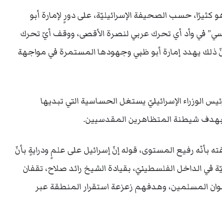
ثيرًا، حسب الصحيفة الإسرائيليّة، على دورٍ لإمارة أبو
اسي” في وأد أي تحرك عربي لنصرة الأقصى، ووقف أيّ تحرك
 أنّ ذلك يهدد إمارة أبو ظبي وجهودها المستمرة في مواجهة
يس الوزراء الإسرائيليّ يستغل الحساسية التي تبديها
، بهدف شيطنة المتظاهرين المقدسيين.
نّه رفيع المستوى، قوله إنّ إسرائيل على علمٍ ودرايةٍ بأنّ
ّة في الداخل الفلسطينيّ، بقيادة الشيخ رائد صلاح، تقفان
ان المسلمين، وهدفهم زعزعة استقرار المنطقة عبر