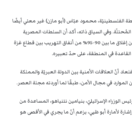
طة الفلسطينيّة، محمود عبّاس (أبو مازن) غير معني أيضًا
المُحتلّة. وفي السياق ذاته، أكد أن السلطات المصرية
تواصل حربها ضد الإرهاب في سيناء، وانها تمكّنت من إغلاق ما بين 90-95% من أنفاق التهريب بين قطاع غزة
 القاعدة في المنطقة، على حدّ تعبيره.
اد أنّ العلاقات الأمنية بين الدولة العبريّة والمملكة
ا من الموارد في مجال الأمن، طبقًا لما أوردته مجلة العصر.
الوزراء الإسرائيليّ، بنيامين نتنياهو، المساعدة من
ارة لأمارة أبو ظبي، بزعم أنّ ما يجري في الأقصى هو