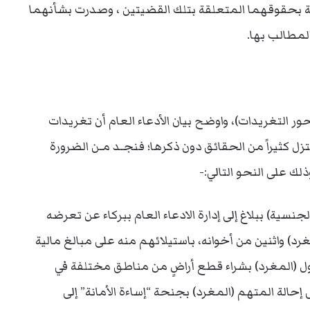
ـة بحقوقهما المتعلقة بتلك القضيتين ، وصدرت بشأنهما
لمطالب بها.
كز شرطة بركاء (محور التغريدات)، واوضح بيان الأدعاء العام أن تغريدات
ل كثيراً من الحقائق دون ذكرها؛ فنجـد مـن الضرورة
لك على النحو التالي:-
يه (كويتي الجنسية) ببلاغ إلى إدارة الادعاء العام ببركاء عن تعرضه
غرد) واثنين من أخوانه، باستيلائهم منه على مبالغ مالية
أول (المغرد) بشراء قطع أراضٍ من مناطق مختلفة في
إحالة المتهم (المغرد) بجنحة “إساءة الأمانة” إلى