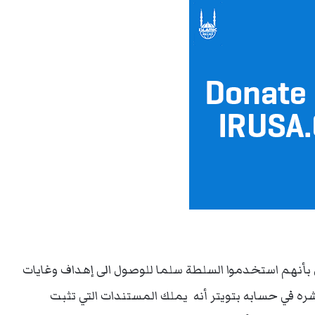
بأنهم استخدموا السلطة سلما للوصول الى إهداف وغايات
بيانه الذي جاء في 15 صفحة ونشره في حسابه بتويتر أنه يملك المستندات التي تثبت