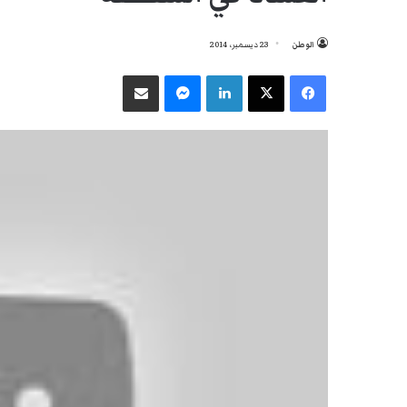
الوطن
23 ديسمبر، 2014
فيسبوك
‫X
لينكدإن
ماسنجر
مشاركة عبر البريد