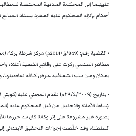
عليهـما إلى المحكمة المدنيـة المختصـة للمطالب
أحكام بإلزام المحكوم عليه المغرد بسداد المبالغ ا
• القضية رقم: (849/ق/2014م) مر
مظاهر العدمي ركزت على وقائع القضية أعلاه، واختز
بمكان ومـن بـاب الشفـافية عـرض كـافة تفاصيلها، وذ
• بتاريخ (٢٩/٤/٢٠٠٩م) تقدم المجني عل
لإساءة الأمانة والاحتيال من قبل المحكوم عليه (الم
بصورة غير مشروعة على إثر وكالة كان قد حررها لل
السلطنة، وقد خلُصت إجراءات التحقيق الابتدائي إلى 