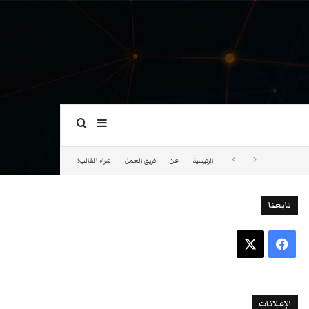
بحث عن
إضافة عمود جانبي
الرئيسية
عن
فريق العمل
شراء القالب!
تابعنا
فيسبوك
‫X
الإعلانات