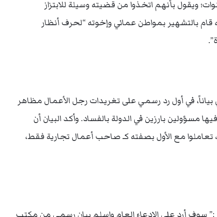
ته والاضطهاد الذي مورس بحقه طيلة ٦ سنوات؛ ويقول بأنهم اتخذوا من قضيته وسيلة للابتزاز
ه قام بالتشهير بمواطن عماني وإخوته “لحرف أنظار
”.
 بياناً، في أول رد رسمي على تغريدات رجل الأعمال مظاهر
 مسؤولين بارزين في الدولة بالفساد. وأكد البيان أن
 تعاملوا مع الأول بصفته كـ صاحب أعمال تجارية فقط،
:” سوف أرد على الادعاء العام واسلم بيان رسمي من مكتب