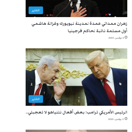
التقارير
زهران ممداني عمدة لمدينة نيويورك وغزالة هاشمي
أول مسلمة نائبة لحاكم فرجينيا
4 نوفمبر، 2025
التقارير
الرئيس الأمريكي ترامب: بعض أفعال نتنياهو لا تعجبني..
2 نوفمبر، 2025