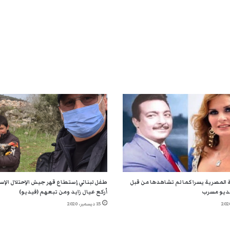
 المصرية يسرا كما لم تشاهدها من قبل
طفل لبناني إستطاع قهر جيش الإحتلال الإسر
ديو مسرب
أركع عيال زايد ومن تبعهم (فيديو)
15 ديسمبر، 2020