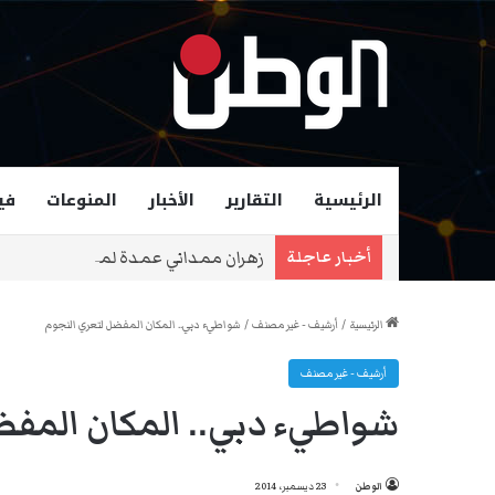
الرئيسية
التقارير
الأخبار
المنوعات
في
زهران ممداني عمدة لمدينة نيويورك و
أخبار عاجلة
الرئيسية
/
أرشيف - غير مصنف
/
شواطيء دبي.. المكان المفضل لتعري النجوم
أرشيف - غير مصنف
شواطيء دبي.. المكان المفض
الوطن
23 ديسمبر، 2014