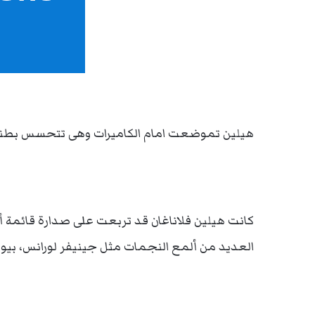
هيلين تموضعت امام الكاميرات وهى تتحسس بطنها 
العديد من ألمع النجمات مثل جينيفر لورانس، بي