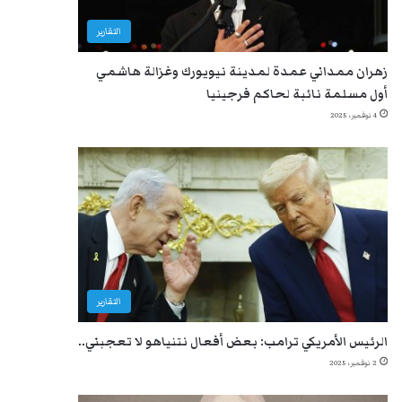
التقارير
زهران ممداني عمدة لمدينة نيويورك وغزالة هاشمي
أول مسلمة نائبة لحاكم فرجينيا
4 نوفمبر، 2025
التقارير
الرئيس الأمريكي ترامب: بعض أفعال نتنياهو لا تعجبني..
2 نوفمبر، 2025