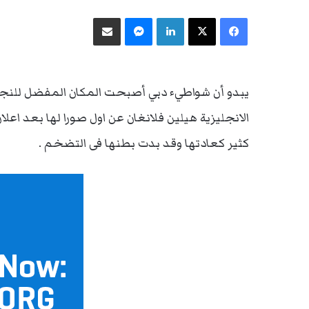
فيسبوك
‫X
لينكدإن
ماسنجر
مشاركة عبر البريد
يبدو أن شواطيء دبي أصبحت المكان المفضل للنج
الانجليزية هيلين فلانغان عن اول صورا لها بعد ا
كثير كعادتها وقد بدت بطنها فى التضخم .