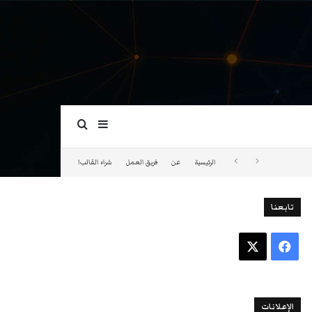
بحث عن
إضافة عمود جانبي
الرئيسية
عن
فريق العمل
شراء القالب!
تابعنا
فيسبوك
‫X
الإعلانات