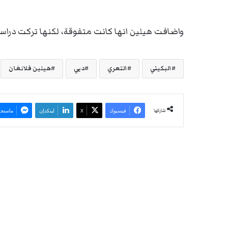
واضافت هيلين انها كانت متفوقة، لكنها تركت درا
البكيني
التعري
دبي
هيلين فلانغان
شاركها
فيسبوك
‫X
لينكدإن
ماسنجر