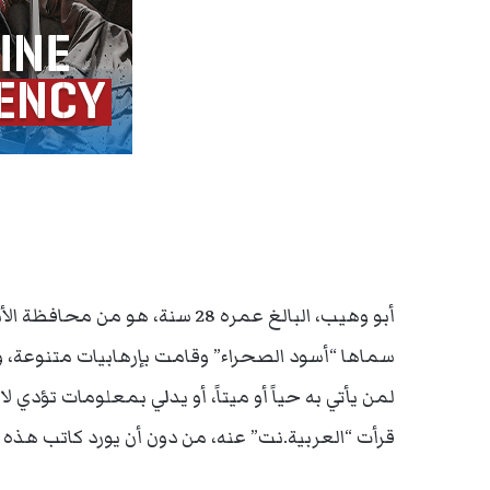
أبو وهيب، البالغ عمره 28 سنة، 
سماها “أسود الصحراء” وقامت بإرهابيات متنوعة، و
لمن يأتي به حياً أو ميتاً، أو يدلي بمعلومات تؤد
قرأت “العربية.نت” عنه، من دون أن يورد كاتب هذه