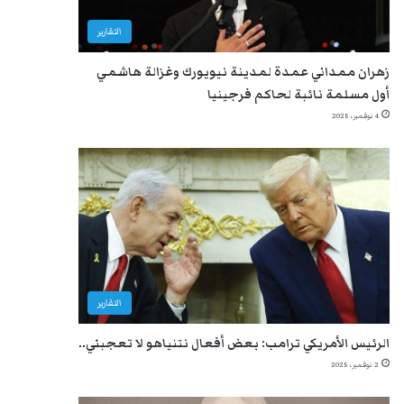
التقارير
زهران ممداني عمدة لمدينة نيويورك وغزالة هاشمي
أول مسلمة نائبة لحاكم فرجينيا
4 نوفمبر، 2025
التقارير
الرئيس الأمريكي ترامب: بعض أفعال نتنياهو لا تعجبني..
2 نوفمبر، 2025