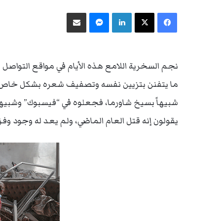
فيسبوك
‫X
لينكدإن
ماسنجر
مشاركة عبر البريد
نجم السخرية اللامع هذه الأيام في مواقع التواصل 
ما يتفنن بتزيين نفسه وتصفيف شعره بشكل خاص، إ
شبيهاً بسيخ شاورما، فجعلوه في “فيسبوك” وشبيهه
يقولون إنه قتل العام الماضي، ولم يعد له وجود وفق