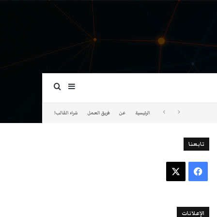
بحث عن
إضافة عمود جانبي
الرئيسية
عن
فريق العمل
شراء القالب!
تابعنا
فيسبوك
‫X
الإعلانات