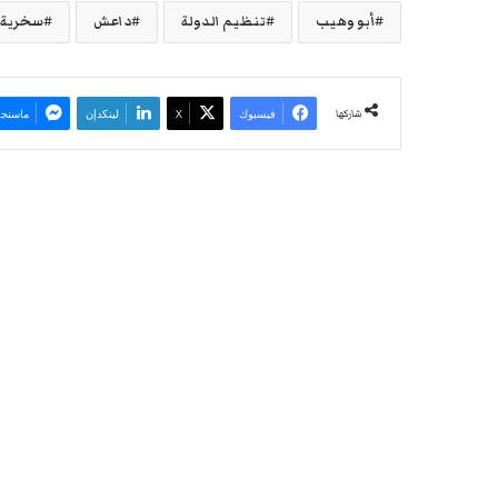
أبو وهيب
تنظيم الدولة
داعش
سخرية
شاركها
فيسبوك
‫X
لينكدإن
ماسنجر