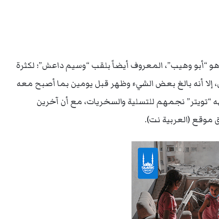
هو “أبو وهيب”، المعروف أيضاً بلقب “وسيم داعش”؛ لكثرة
لا أنه بالغ بعض الشيء وظهر قبل يومين بما أصبح معه
 “تويتر” نجمهم للتسلية والسخريات، مع أن آخرين
 موقع (العربية نت).