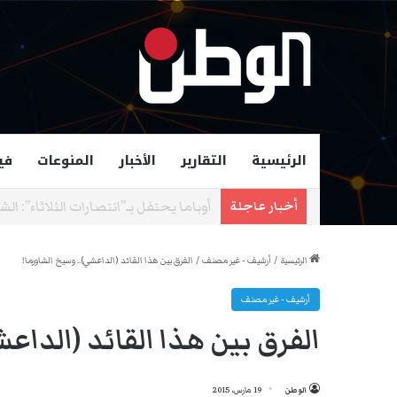
الرئيسية
التقارير
الأخبار
المنوعات
في
زهران ممداني عمدة لمدينة نيويورك و
أخبار عاجلة
الرئيسية
/
أرشيف - غير مصنف
/
الفرق بين هذا القائد (الداعشي).. وسيخ الشاورما!
أرشيف - غير مصنف
الفرق بين هذا القائد (الداع
الوطن
19 مارس، 2015