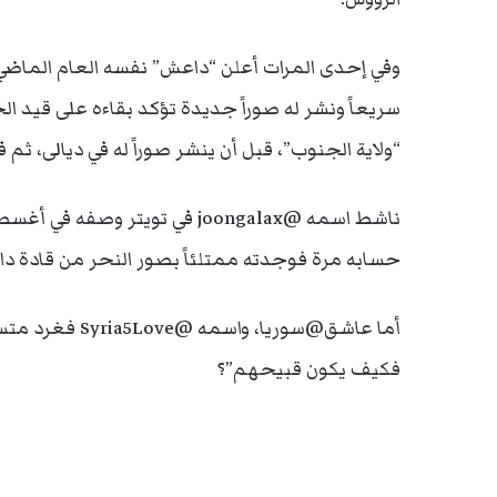
وفي إحدى المرات أعلن “داعش” نفسه العام الماضي
سريعاً ونشر له صوراً جديدة تؤكد بقاءه على قيد ال
“ولاية الجنوب”، قبل أن ينشر صوراً له في ديالى، ثم 
ناشط اسمه @joongalax في تويت
حسابه مرة فوجدته ممتلئاً بصور النحر من قادة دا
أما عاشق@سوريا،
فكيف يكون قبيحهم”؟