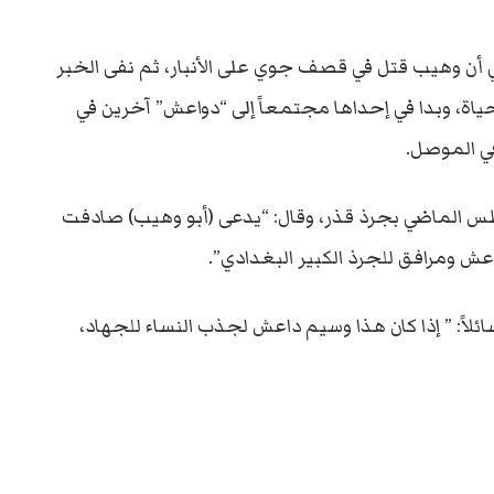
 أن وهيب قتل في قصف جوي على الأنبار، ثم نفى الخبر
حياة، وبدا في إحداها مجتمعاً إلى “دواعش” آخرين في
في الموصل.
ر وصفه في أغسطس الماضي بجرذ قذر، وقال: “يدعى (أبو وهيب) صادفت
عش ومرافق للجرذ الكبير البغدادي”.
 واسمه ‏@Syria5Love فغرد متسائلاً: ” إذا كان هذا وسيم داعش لجذب النساء للجهاد،