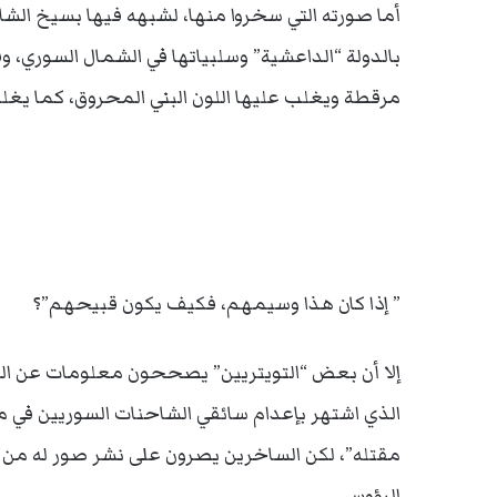
أما صورته التي سخروا منها، لشبهه فيها بسيخ الش
بالدولة “الداعشية” وسلبياتها في الشمال السوري، وف
مرقطة ويغلب عليها اللون البني المحروق، كما يغلب
” إذا كان هذا وسيمهم، فكيف يكون قبيحهم”؟
إلا أن بعض “التويتريين” يصححون معلومات عن الصو
مقتله”، لكن الساخرين يصرون على نشر صور له من حي
الرؤوس.