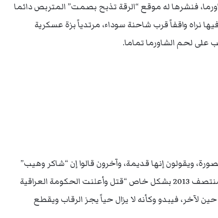
اورما، فنشرها له موقع “الرقة تذبح بصمت” المتربص دائما
يها نراه واقفاً قرب شاحنة سوداء، مرتدياً بزة عسكرية
 على لحم الشاورما تماما.
رة، ويقولون إنها قديمة، وآخرون قالوا إن “شاكر وهيب”
الذي اشتهر بإعدام سائقي الشاحنات السوريين في منتصف 2013 بشكل خاص “قتل وأعلنت الحكومة العراقية
ن لآخر، فيبدو وكأنه لا يزال حياً يجز الرقاب ويقطع