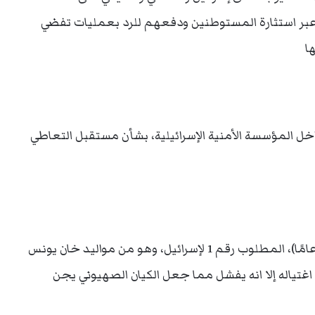
 عبر استثارة المستوطنين ودفعهم للرد بعمليات تفضي
ا
اخل المؤسسة الأمنية الإسرائيلية، بشأن مستقبل التعاطي
ويعد الجنرال محمد الضيف، البالغ من العمر (49 عامًا)، المطلوب رقم 1 لإسرائيل، وهو من مواليد خان يونس
غتياله إلا انه يفشل مما جعل الكيان الصهيوني يجن