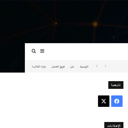
بحث عن
إضافة عمود جانبي
الرئيسية
عن
فريق العمل
شراء القالب!
تابعنا
فيسبوك
‫X
الإعلانات