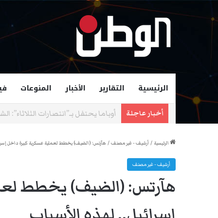
الرئيسية
التقارير
الأخبار
المنوعات
في
زهران ممداني عمدة لمدينة نيويورك و
أخبار عاجلة
الرئيسية
/
أرشيف - غير مصنف
/
هآرتس: (الضيف) يخطط لعملية عسكرية كبيرة داخل إسرائي
أرشيف - غير مصنف
هآرتس: (الضيف) يخطط لعمل
إسرائيل.. لهذه الأسباب