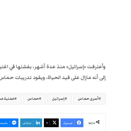
وأعترفت «إسرائيل» منذ عدة أشهر، بفشلها في اغت
إلى أنه مازال على قيد الحياة، ويقود تدريبات حماس
أسرى حماس
إسرائيل
حماس
عملية عس
شاركها
فيسبوك
‫X
لينكدإن
ماسنجر