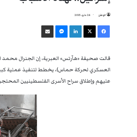
الوطن
24 مايو، 2015
فيسبوك
‫X
لينكدإن
ماسنجر
مشاركة عبر البريد
قالت صحيفة «هآرتس» العبرية، إن الجنرال محمد الض
العسكري لحركة حماس)، يخطط لتنفيذ عملية كبير
عليهم وإطلاق سراح الأسرى الفلسطينيين المحتجزي