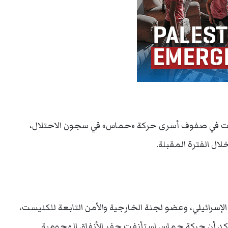
رت في صفوف أسرى حركة «حماس» في سجون الاحتلال،
ل الفترة المقبلة.
لإسرائيلي، وعضو لجنة الخارجية والأمن التابعة للكنيست،
كد أن حركة حماس استأنفت حفر الأنفاق الهجومية.