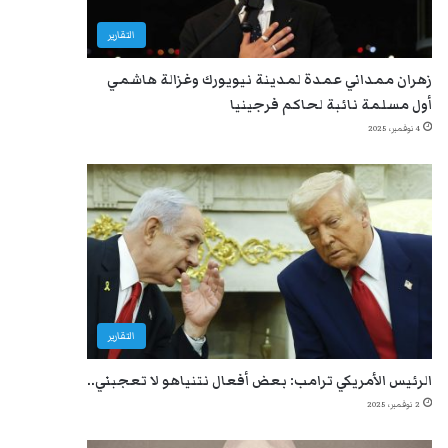
التقارير
زهران ممداني عمدة لمدينة نيويورك وغزالة هاشمي
أول مسلمة نائبة لحاكم فرجينيا
4 نوفمبر، 2025
التقارير
الرئيس الأمريكي ترامب: بعض أفعال نتنياهو لا تعجبني..
2 نوفمبر، 2025