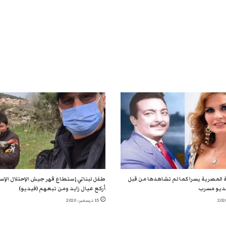
 المصرية يسرا كما لم تشاهدها من قبل
طفل لبناني إستطاع قهر جيش الإحتلال الإسر
ديو مسرب
أركع عيال زايد ومن تبعهم (فيديو)
15 ديسمبر، 2020