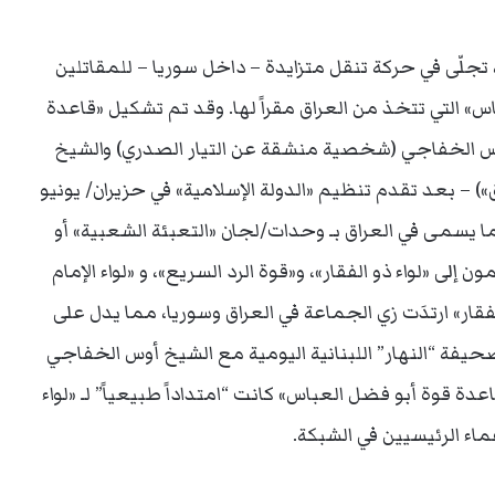
تجلّى في حركة تنقل متزايدة – داخل سوريا – للمقاتلين
س» التي تتخذ من العراق مقراً لها. وقد تم تشكيل «قاعدة
أوس الخفاجي (شخصية منشقة عن التيار الصدري) والشيخ
 – بعد تقدم تنظيم «الدولة الإسلامية» في حزيران/ يونيو
مما يسمى في العراق بـ وحدات/لجان «التعبئة الشعبية» أو
 إلى «لواء ذو الفقار»، و«قوة الرد السريع»، و «لواء الإمام
فقار» ارتدَت زي الجماعة في العراق وسوريا، مما يدل على
 صحيفة “النهار” اللبنانية اليومية مع الشيخ أوس الخفاجي
ادّعى الخفاجي أن «قاعدة قوة أبو فضل العباس» كانت “امتداداً طبيعياً” لـ «لواء
اء الرئيسيين في الشبكة.