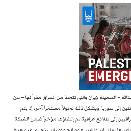
– العميلة لإيران والتي تتخذ من العراق مقراً لها – من
ين إلى سوريا. ويشكل ذلك تحولاً مستمراً آخر، إذ يتم
قيين إلى طلائع عراقية تم إنشاؤها مؤخراً ضمن الشبكة
طر عليها إيران. وتشير هذه الجهود، التي تجري منذ عدة