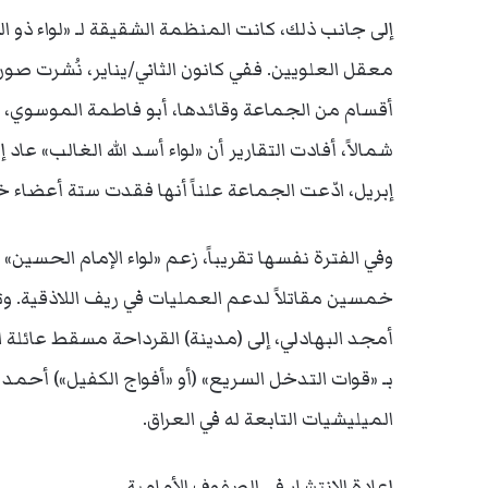
إلى جانب ذلك، كانت المنظمة الشقيقة لـ «لواء ذو الف
معقل العلويين. ففي كانون الثاني/يناير، نُشرت صور
أقسام من الجماعة وقائدها، أبو فاطمة الموسوي، 
إبريل، ادّعت الجماعة علناً أنها فقدت ستة أعضاء خ
وفي الفترة نفسها تقريباً، زعم «لواء الإمام الحسين»
خمسين مقاتلاً لدعم العمليات في ريف اللاذقية. وتزا
أمجد البهادلي، إلى (مدينة) القرداحة مسقط عائلة ال
بـ «قوات التدخل السريع» (أو «أفواج الكفيل») أحمد
الميليشيات التابعة له في العراق.
إعادة الانتشار في الصفوف الأمامية