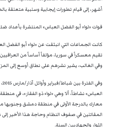
أشهر، إلى قيام تطورات إيجابية وسلبية متعلقة بالم
قوات «لواء أبو الفضل العباس» المنتشرة بأعداد ضئي
كانت الجماعات التي انبثقت عن «لواء أبو الفضل ا
تقيم معسكراً في سوريا، مؤلفاً أساساً من العراقي
وفي الغالب، يشير نشرهم على نطاق أوسع إلى المز
وفي
العباس» نشاطاً، ألا وهي «لواء ذو الفقار»، في منط
المقاتلين في صفوف النظام وحاجة هذا الأخير إل
الثوار والجهاديين السنة.