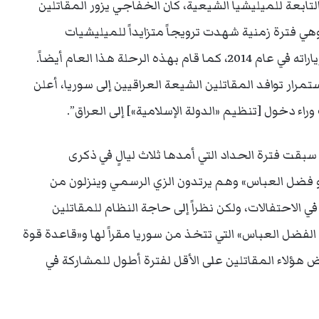
لتابعة للميليشيا الشيعية، كان الخفاجي يزور المقاتلين
عة الأجانب في سوريا منذ منتصف عام 2013، وهي فترة زمنية شهدت ترويجاً متزايداً للميليشيات
الشيعية العراقية في تلك البلاد. وقد ارتفعت وتيرة زياراته في عام 2014، كما قام بهذه الرحلة هذا العام أيضاً.
ار توافد المقاتلين الشيعة العراقيين إلى سوريا، أعلن
راء دخول [تنظيم «الدولة الإسلامية»] إلى العراق”.
بقت فترة الحداد التي أمدها ثلاث ليالٍ في ذكرى
و فضل العباس» وهم يرتدون الزي الرسمي وينزلون من
ي الاحتفالات، ولكن نظراً إلى حاجة النظام للمقاتلين
بو الفضل العباس» التي تتخذ من سوريا مقراً لها و«قاعدة قوة
هؤلاء المقاتلين على الأقل لفترة أطول للمشاركة في