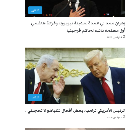
التقارير
زهران ممداني عمدة لمدينة نيويورك وغزالة هاشمي
أول مسلمة نائبة لحاكم فرجينيا
4 نوفمبر، 2025
التقارير
الرئيس الأمريكي ترامب: بعض أفعال نتنياهو لا تعجبني..
2 نوفمبر، 2025