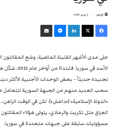
الوطن
2 يونيو، 2015
فيسبوك
‫X
لينكدإن
ماسنجر
مشاركة عبر البريد
على مدى الأشهر القليلة الماضية، وسّع المقاتلون 
الأسد في سوري
سحب العديد منهم من الجبهة السورية للتعامل مع
«الدولة الإسلامية» («داعش»). لكن في الوقت الراهن،
العراق مثل تكريت والرمادي، يتولى هؤلاء المقاتل
مسؤوليات سابقة على جبهات متعددة في سوريا.