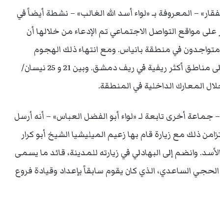
قار» – المعروفة بـ «لواء أسد الله الغالب» – نشطة أيضاً في
 على مواقع التواصل الاجتماعي تم الإدعاء من خلالها أن
متواجدون في منطقة بانياس. ومع انتهاء ذلك الهجوم
شمالاً، أفادت التقارير أن «لواء أسد الله الغالب» عاد إلى مناطق أكثر ريفية في ريف دمشق. وبين 21 و 25 نيسان/
لال المعارك الداخلية في المنطقة.
 – جماعة أخرى تابعة لـ «لواء أبو الفضل العباس» – أنه أرسل
من ذلك مع زيارة قام بها زعيم الميليشيا الشيخ أبو كرار
أسد. وانضم إلى البهادلي في زيارته للمدينة، قائد ما يسمى
 الحجي الساعدي، الذي كان يقوم سابقاً بإعداد وقيادة فروع