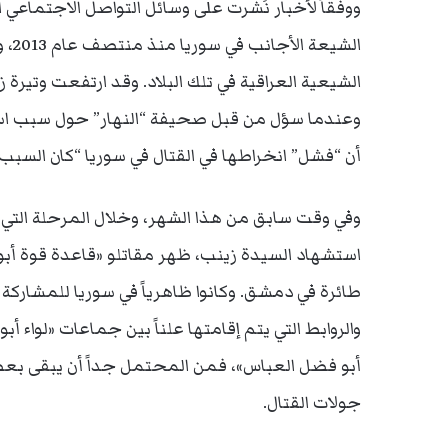
ووفقاً لأخبار نُشرت على وسائل التواصل الاجتماعي ا
الشي
وعندما سؤل من قبل صحيفة “النهار” حول سبب استمر
أن “فشل” انخراطها في القتال في سوريا “كان السبب و
وفي وقت سابق من هذا الشهر، وخلال المرحلة التي س
استشهاد السيدة زينب، ظهر مقاتلو «قاعدة قوة أب
طائرة في دمشق. وكانوا ظاهرياً في سوريا للمشاركة ف
والروابط التي يتم إقامتها علناً بين جماعات «لواء أ
أبو فضل العباس»، فمن المحتمل جداً أن يبقى بعض 
جولات القتال.