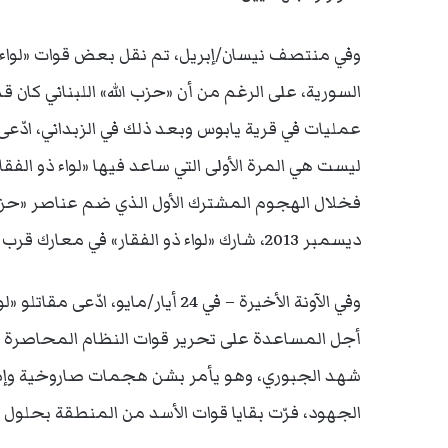
وفي منتصف نيسان/إبريل، تم نقل بعض قوات «لواء ذو 
السورية، على الرغم من أن «حزب الله» اللبناني كان 
عمليات في قرية يابوس وبعد ذلك في الزبداني، ادّعى «
ليست هي المرة الأولى التي ساعد فيها «لواء ذو الف
فخلال الهجوم المشترك الأول الذي ضم عناصر «حزب ا
ديسمبر 2013، شارك «لواء ذو الفقار» في معارك قرب مدينة نبق.
وفي الآونة الأخيرة – في 24 أيار/ماي
أجل المساعدة على تحرير قوات النظام المحاصرة 
شهد الجبوري، وهو يأمر بشن هجمات صاروخية وإطل
الجهود، فرّت بقايا قوات الأسد من المنطقة بحلول 27 أيار/مايو بعد أن تم اجتياح المستشفى.