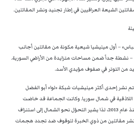
قاتلين الشيعة العراقيين في إطار تجنيد ونشر المقاتلين.
لة
لعباس» – أول ميليشيا شيعية مكونة من مقاتلين أجانب
ين – نشطة جداً ضمن مساحات متزايدة من الأراضي السورية.
يد من التوتر في صفوف مؤيدي الأسد.
 الفترة بين شباط/فبراير وأوائل آذار/مارس 2015، تم نشر إحدى أكثر ميليشيات شبكة «لواء أبو الفضل
قة اللاذقية في شمال سوريا. وكانت الجماعة قد خاضت
معارك بالدرجة الأولى في منطقة دمشق وجنوبها منذ عام 2013، لذا يشير التحوّل نحو الشمال إلى استنزاف
ى نشر مقاتلين من ذوي الخبرة للوقوف ضد تجدد هجمات