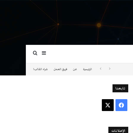
بحث عن
إضافة عمود جانبي
الرئيسية
عن
فريق العمل
شراء القالب!
تابعنا
فيسبوك
‫X
الإعلانات