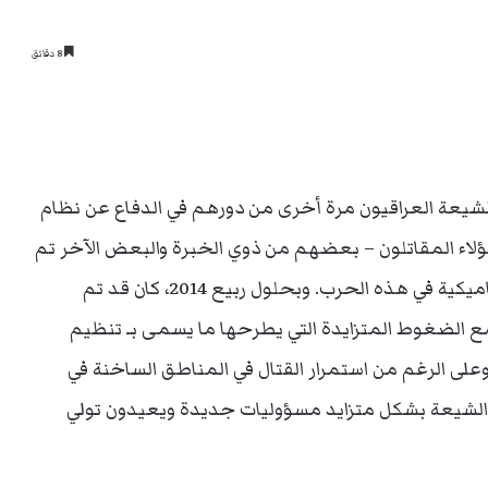
8 دقائق
الشيعة العراقيون مرة أخرى من دورهم في الدفاع عن نظام
ا. فابتداءً من أواخر عام 2012، شكّل هؤلاء المقاتلون – بعضهم من ذوي الخبرة والبعض الآخر تم
تجنيده حديثاً – بعض الوحدات الأجنبية الأكثر ديناميكية في هذه الحرب. وبحلول ربيع 2014، كان قد تم
 الضغوط المتزايدة التي يطرحها ما يسمى بـ تنظيم
 وعلى الرغم من استمرار القتال في المناطق الساخنة في
ون الشيعة بشكل متزايد مسؤوليات جديدة ويعيدون تولي