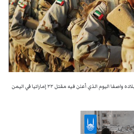
شن موقع (الإمارات ٧١) هجوما قاسيا على سلطات بلاده واصفا اليوم الذي أعلن فيه مقتل ٢٢ إماراتيا في اليمن