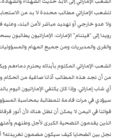
الشعب الإماراتي إلى الأبد حديث الشهداء والشهادة، و
للشعب الإماراتي مطالب محددة لا بد من الاستجابة 
ولا عدو خارجي أو تهديد مباشر لأمن البلد، وعليه فل
رويدا إلى “فيتنام” الإمارات. الإماراتيون يطالبون 
والقرى والمديريات ومن جميع المهام والمسؤوليات
الشعب الإماراتي المكلوم بأبنائه يحترم دماءهم ويكت
من أن تجد هذه المطالب آذانا صاغية من الحكام وا
أي شاب إماراتي. وإذا كان يكتفي الإماراتيون اليوم ب
سيؤدي في مرات قادمة للمطالبة بمحاسبة المسؤول
قواتنا في اليمن لا يمكن أن تظل هناك لأن أنور قرقاش
الذين يقدمون التضحية الكبرى لأجل وطنهم وأمتهم 
نجل بين الضحايا كيف سيكون مضمون تغريدته؟ أو