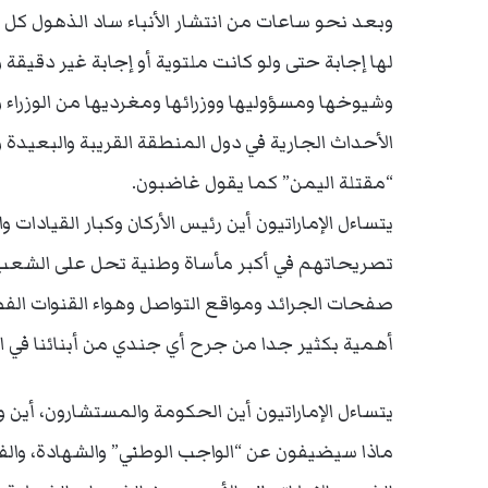
وبعد نحو ساعات من انتشار الأنباء ساد الذهول كل 
لها إجابة حتى ولو كانت ملتوية أو إجابة غير د
وشيوخها ومسؤوليها ووزرائها ومغرديها من الوزراء و
الأحداث الجارية في دول المنطقة القريبة والبعيدة ول
“مقتلة اليمن” كما يقول غاضبون.
يتساءل الإماراتيون أين رئيس الأركان وكبار القيادات 
تصريحاتهم في أكبر مأساة وطنية تحل على الشعب ال
صفحات الجرائد ومواقع التواصل وهواء القنوات الف
أهمية بكثير جدا من جرح أي جندي من أبنائنا في ا
يتساءل الإماراتيون أين الحكومة والمستشارون، أين 
ماذا سيضيفون عن “الواجب الوطني” والشهادة، وال