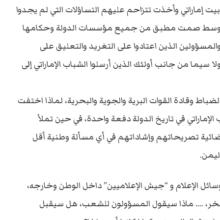
بيت إماراتي وأخذت تتزاحم عليهم التساؤلات التي لم يجدوا
قيقة وسط صمت مطبق من جميع مؤسسات الدولة وحكامها
المسؤولين الذين اعتادوا على التغريد والتعليق على
ا سيما من جانب أولئك الذين أرسلوا الشباب الإماراتي إلى
والضباط وقادة القوات البرية والجوية والبحرية، لماذا اختفت
إماراتي في تاريخ الدولة دفعة واحدة، في حين تملأ
ضائية تصريحاتهم وإشاداتهم في أي مسألة وطنية أقل
ليمن.
وسائل الإعلام و “جيش الإعلاميين” داخل الوطن وخارجه،
فخر، …. ماذا سيقول المسؤولون للشعب، هل سيقبل