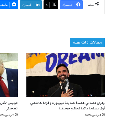
شاركها
فيسبوك
‫X
لينكدإن
ماسنجر
مقالات ذات صلة
زهران ممداني عمدة لمدينة نيويورك وغزالة هاشمي
الرئيس الأمر
أول مسلمة نائبة لحاكم فرجينيا
تعجبني..
4 نوفمبر، 2025
2 نوفمبر، 2025