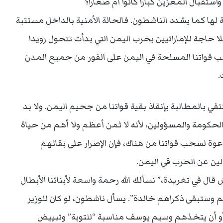
استقبال المعزين كبارا كانوا أم صغارا؟
لها كما يشدد الناشطون. فالحالة الأمنية بالداخل مستتبة
ا حاجة للإماراتيين بحرب اليمن التي بدأت تتحول رويدا
بسحب قواتنا المسلحة في اليمن على الفور من جميع المدن
.
في بالمطالبة بإنقاذ بقية قواتنا من جحيم اليمن. ولا بد
لحكومة والمسؤولين، لأنه لا ثمن أعظم ولا أهم من حياة
الدعوة لسحب قواتنا من هناك، فإن الإصرار على بقائهم
ين عن الحرب في اليمن.
 قال في تغريدة،” نسألك الله رحمة واسعة لأبنائنا الأبطال
وستبقى ذكراهم خالدة”. يسأل ناشطون، لو كان للوزير
 أن يتخذهم وسيم يوسف مناسبة “للتوبة” وتبييض