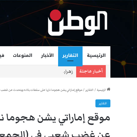
الرئيسية
التقارير
الأخبار
المنوعات
في
زهران ممداني عمدة لمدينة نيويورك و
أخبار عاجلة
الرئيسية
/
التقارير
/
موقع إماراتي يشن هجوما ناريا على سلطات بلاده ويتحدث عن غضب 
التقارير
موقع إماراتي يشن هجوما نا
عن غضب شعبي في (الجمعة 