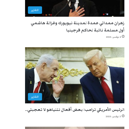
التقارير
زهران ممداني عمدة لمدينة نيويورك وغزالة هاشمي
أول مسلمة نائبة لحاكم فرجينيا
4 نوفمبر، 2025
التقارير
الرئيس الأمريكي ترامب: بعض أفعال نتنياهو لا تعجبني..
2 نوفمبر، 2025