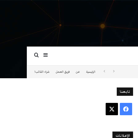
بحث عن
إضافة عمود جانبي
الرئيسية
عن
فريق العمل
شراء القالب!
تابعنا
فيسبوك
‫X
الإعلانات