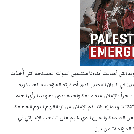
أحداث المأساوية التي أصابت أبناءنا منتسبي القوات المسلحة التي أُخذت
تيين في البيان القصير الذي أصدرته المؤسسة العسكرية
تجرأ بالإعلان عنه دفعة واحدة بدون تمهيد الرأي العام
للخبر. فبعد ساعات تم الإعلان أن عدد الشهداء هو “22” شهيدا إماراتيا تم الإعلان عن ارتقائهم اليوم الجمعة،
ة عن الصدمة والحزن الذي خيم على الشعب الإماراتي في
 المؤلمة” من قبل.