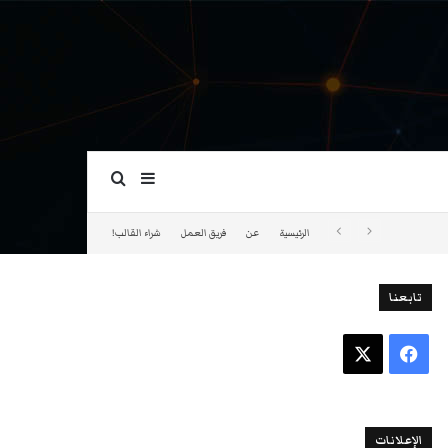
بحث عن
إضافة عمود جانبي
الرئيسية
عن
فريق العمل
شراء القالب!
تابعنا
فيسبوك
‫X
الإعلانات