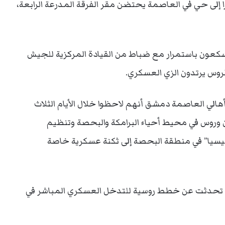
 إلى حي في العاصمة يحتضن مقر الفرقة المدرعة الرابعة،
يتسكعون باستمرار مع ضباط من القيادة المركزية للجيش
لروس يرتدون الزي العسكري.
ض All4Syria روايات بعض أهالي العاصمة دمشق أنهم لاحظوا خلال الأيام الثلاث
نيين وروس في محيط أحياء البرامكة والبحصة وتنظيم
سيا” في منطقة البحصة إلى ثكنة عسكرية خاصة
لتي تحدثت عن خطط روسية للتدخل العسكري المباشر في