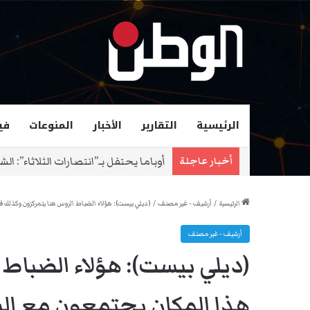
الرئيسية
التقارير
الأخبار
المنوعات
في
زهران ممداني عمدة لمدينة نيويورك و
أخبار عاجلة
الرئيسية
/
أرشيف - غير مصنف
/
(ديلي بيست): هؤلاء الضباط الروس هنا يتمركزون وكذلك ف
أرشيف - غير مصنف
(ديلي بيست): هؤلاء الضباط 
هذا المكان يجتمعون مع السو