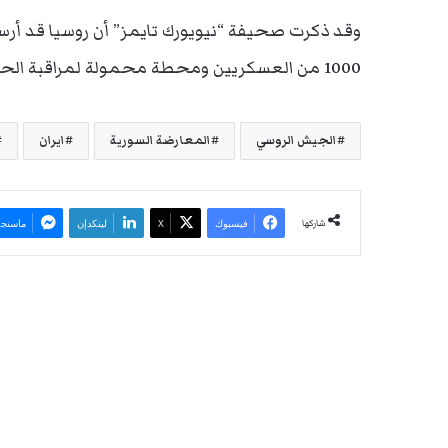
وقد ذكرت صحيفة “نيويورك تايمز” أن روسيا قد أرس
1000 من العسكريين ومحطة محمولة لمراقبة الحركة الجوية نُقلت إلى قاعدة جوية سورية أخرى في اللاذقية.
الجيش الروسي
المعارضة السورية
ايران
شاركها
فيسبوك
‫X
لينكدإن
ماسنجر