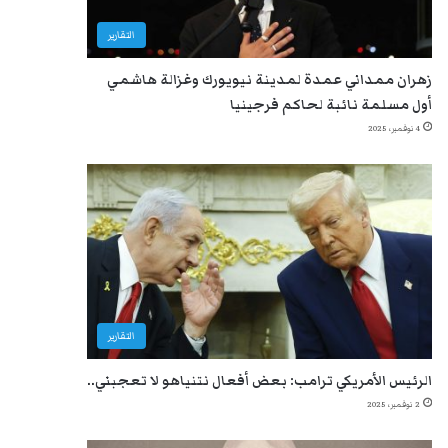
التقارير
زهران ممداني عمدة لمدينة نيويورك وغزالة هاشمي
أول مسلمة نائبة لحاكم فرجينيا
4 نوفمبر، 2025
التقارير
الرئيس الأمريكي ترامب: بعض أفعال نتنياهو لا تعجبني..
2 نوفمبر، 2025