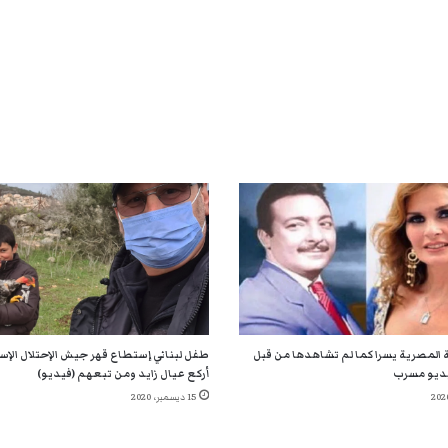
 المصرية يسرا كما لم تشاهدها من قبل
طفل لبناني إستطاع قهر جيش الإحتلال الإسر
ديو مسرب
أركع عيال زايد ومن تبعهم (فيديو)
15 ديسمبر، 2020