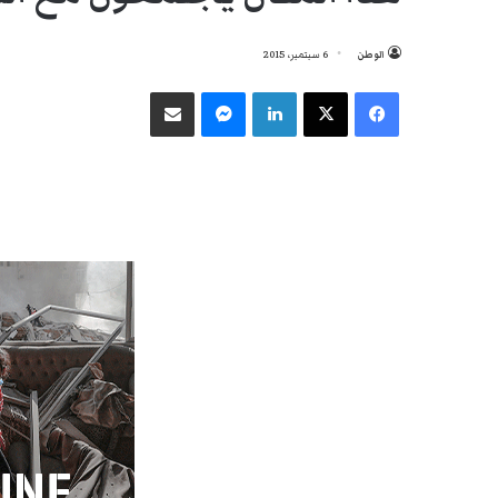
الوطن
6 سبتمبر، 2015
فيسبوك
‫X
لينكدإن
ماسنجر
مشاركة عبر البريد