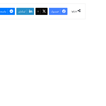
شاركها
فيسبوك
‫X
لينكدإن
ماسنجر