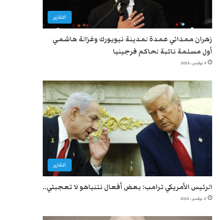
التقارير
زهران ممداني عمدة لمدينة نيويورك وغزالة هاشمي
أول مسلمة نائبة لحاكم فرجينيا
4 نوفمبر، 2025
التقارير
الرئيس الأمريكي ترامب: بعض أفعال نتنياهو لا تعجبني..
2 نوفمبر، 2025