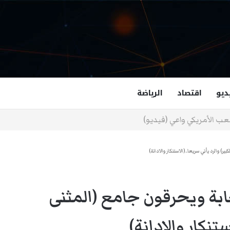
ديو
اقتصاد
الرياضة
غزالة هاشمي أول مسلمة نائبة لحاكم فرجينيا
 والرد يأتي سريعا..(الاستنكار والادانة)
بة ويحرقون جامع (المثنى
ستنكار والادانة)