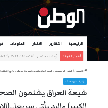
الرئيسية
التقارير
الأخبار
المنوعات
في
زهران ممداني عمدة لمدينة نيويورك و
أخبار عاجلة
الرئيسية
/
أرشيف - غير مصنف
/
شيعة العراق يشتمون الصحابة ويحرقون جامع (المثنى الكبير)
أرشيف - غير مصنف
شيعة العراق يشتمون الصحا
الكبير) والرد يأتي سريعا..(الا