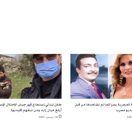
 المصرية يسرا كما لم تشاهدها من قبل
طفل لبناني إستطاع قهر جيش الإحتلال الإسر
ديو مسرب
أركع عيال زايد ومن تبعهم (فيديو)
15 ديسمبر، 2020