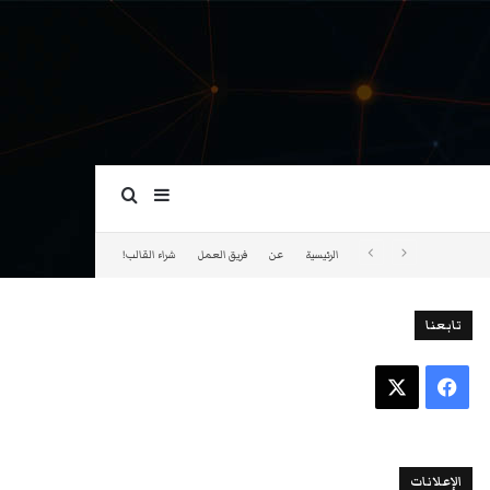
بحث عن
إضافة عمود جانبي
الرئيسية
عن
فريق العمل
شراء القالب!
تابعنا
فيسبوك
‫X
الإعلانات