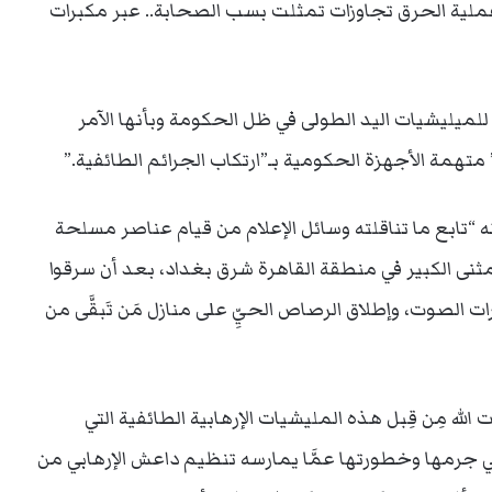
لية الحرق تجاوزات تمثلت بسب الصحابة.. عبر مكبرات
 للميليشيات اليد الطولى في ظل الحكومة وبأنها الآمر
متهمة الأجهزة الحكومية بـ”ارتكاب الجرائم الطائفية.”
 إنه “تابع ما تناقلته وسائل الإعلام من قيام عناصر مسلحة
نى الكبير في منطقة القاهرة شرق بغداد، بعد أن سرقوا
ت الصوت، وإطلاق الرصاص الحيِّ على منازل مَن تَبقَّى من
 الله مِن قِبل هذه المليشيات الإرهابية الطائفية التي
ي جرمها وخطورتها عمَّا يمارسه تنظيم داعش الإرهابي من