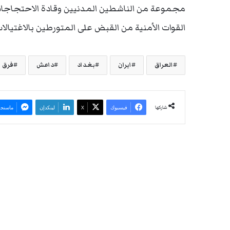
مجموعة من الناشطين المدنيين وقادة الاحتجاجا
القوات الأمنية من القبض على المتورطين بالاغتيالات
العراق
ايران
بغداد
داعش
فرق 
شاركها
فيسبوك
‫X
لينكدإن
ماسنجر