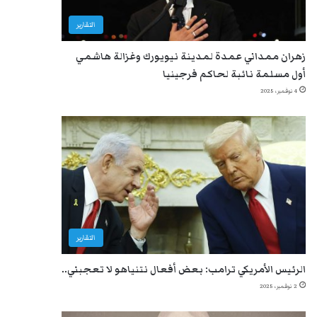
التقارير
زهران ممداني عمدة لمدينة نيويورك وغزالة هاشمي
أول مسلمة نائبة لحاكم فرجينيا
4 نوفمبر، 2025
التقارير
الرئيس الأمريكي ترامب: بعض أفعال نتنياهو لا تعجبني..
2 نوفمبر، 2025