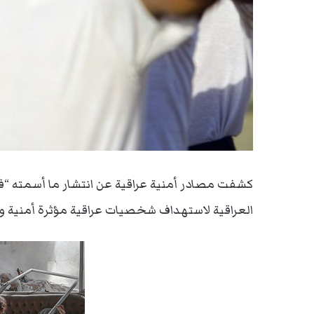
كشفت مصادر أمنية عراقية عن انتشار ما أسمته “
العراقية لاستهداف شخصيات عراقية مؤثرة أمنية و