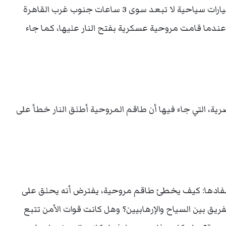
يحدث. فقد كانت قافلة السياح المكونة من ثلاث سيارات سياحية لا تبعد سوى 3 ساعات جنوب غرب القاهرة
عندما قامت مروحية عسكرية بفتح النار عليها، كما جاء
صرية، التي جاء فيها أن طاقم المروحية أطلق النار خطأ على
 مفادها: كيف يخطئ طاقم مروحية، يفترض أنه يحلق على
ق بين السياح والإرهابيين؟ وهل كانت قوات الأمن تتبع