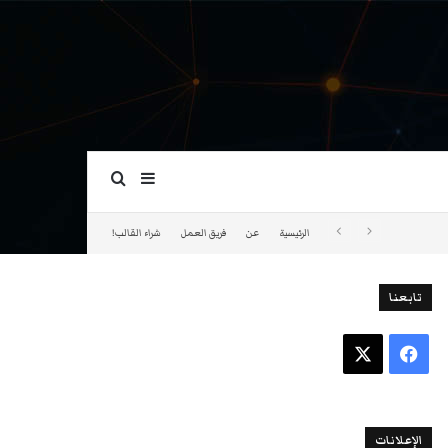
بحث عن
إضافة عمود جانبي
الرئيسية
عن
فريق العمل
شراء القالب!
تابعنا
فيسبوك
‫X
الإعلانات