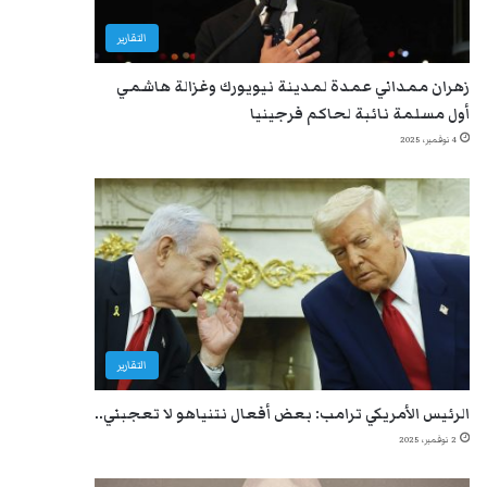
التقارير
زهران ممداني عمدة لمدينة نيويورك وغزالة هاشمي
أول مسلمة نائبة لحاكم فرجينيا
4 نوفمبر، 2025
التقارير
الرئيس الأمريكي ترامب: بعض أفعال نتنياهو لا تعجبني..
2 نوفمبر، 2025