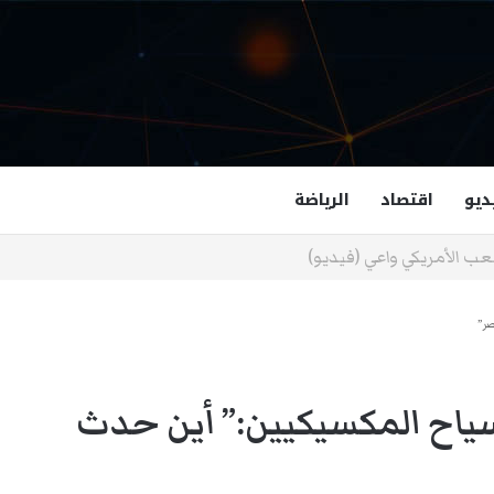
ديو
اقتصاد
الرياضة
غزالة هاشمي أول مسلمة نائبة لحاكم فرجينيا
صر”
سياح المكسيكيين:” أين حدث