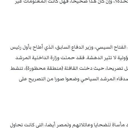
تحدة؟، وإن كان هذا صحيحا، فهل كانت المعلومات غير
لفتاح السيسي، وزير الدفاع السابق، الذي أطاح بأول رئيس
ن يقوم بحرف المسؤولية لا تثير الدهشة. فقد حملت وزارة الداخلية المرشد
مل تصريحا، حيث دخلت القافلة (منطقة محظورة)، تنشط
أصدقاء المرشد السياحي وضعوا صورا من التصريح على
مأساة للضحايا وعائلاتهم ولمصر أيضا، التي كانت تحاول