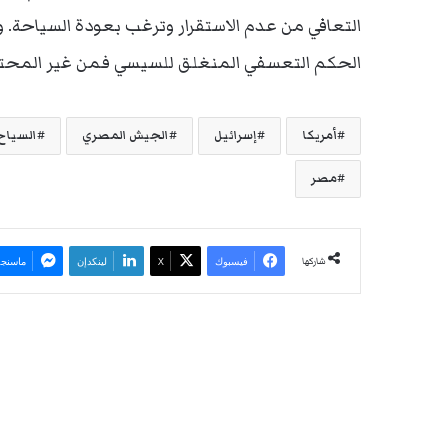
التعافي من عدم الاستقرار وترغب بعودة السياحة.
الحكم التعسفي المنغلق للسيسي فمن غير المحتم
أمريكا
إسرائيل
الجيش المصري
السياح
مصر
شاركها
فيسبوك
‫X
لينكدإن
ماسنجر