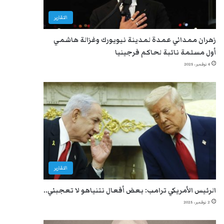
التقارير
زهران ممداني عمدة لمدينة نيويورك وغزالة هاشمي
أول مسلمة نائبة لحاكم فرجينيا
4 نوفمبر، 2025
التقارير
الرئيس الأمريكي ترامب: بعض أفعال نتنياهو لا تعجبني..
2 نوفمبر، 2025