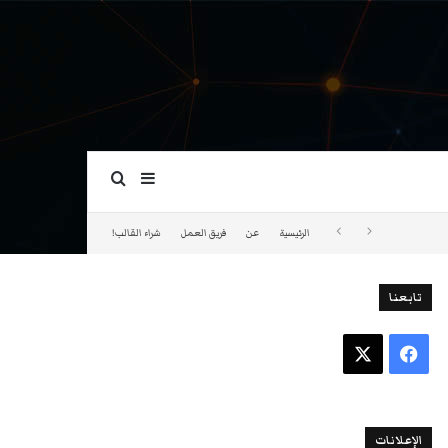
بحث عن
إضافة عمود جانبي
الرئيسية
عن
فريق العمل
شراء القالب!
تابعنا
فيسبوك
‫X
الإعلانات