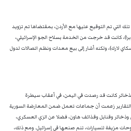
تلك التي تم التوقيع عليها مع الأردن، بمقتضاها تم تزويد
ة من طراز (كوبرا)، كانت قد خرجت من الخدمة بسلاح الجو الإسرائيلي،
رون وسكاي لارك)، ولكنه أشار إلى بيع معدات ونظم اتصالات لدول
والذخائر كانت قد رصدت في اليمن، في أعقاب سيطرة
 التقارير زعمت أن جماعات تعمل ضمن المعارضة السورية
 وذخائر وقنابل وقذائف هاون، فضلا عن الزي العسكري،
لوحات مزيفة للسيارات، تنم صنعها في إسرائيل. ومع ذلك،