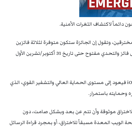
ن دائماً لاكتشاف الثغرات الأمنية.
خترقين، وتقول إن الجائزة ستكون متوفرة لثلاثة فائزين
فقط حيث تخصص الشركة مبلغ 3 ملايين دولار لكل فائز والتحدي مفتوح حتى تاريخ 31 أكتوبر/تشرين الأول
أما سبب عرض هذا المبلغ الكبير مقابل اختراق iOS 9 فيعود إلى مستوى الحماية العالي والتشفير القوي، الذي
 وحمايته باستمرار.
اختراق موثوقة وأن تتم عن بعد وبشكل صامت، دون
 الويب المعدة مسبقاً للاختراق، أو بمجرد قراءة الرسائل