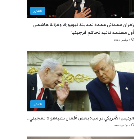
التقارير
زهران ممداني عمدة لمدينة نيويورك وغزالة هاشمي
أول مسلمة نائبة لحاكم فرجينيا
4 نوفمبر، 2025
التقارير
الرئيس الأمريكي ترامب: بعض أفعال نتنياهو لا تعجبني..
2 نوفمبر، 2025