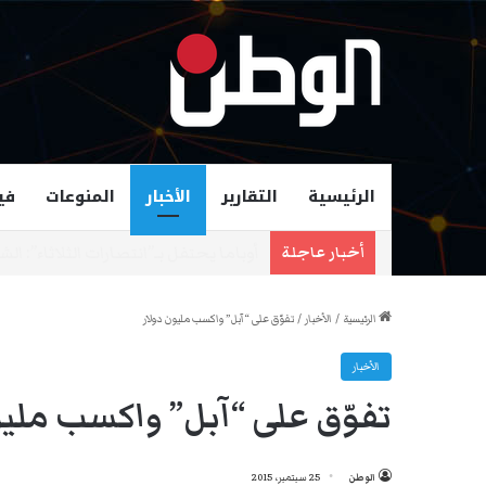
الرئيسية
التقارير
الأخبار
المنوعات
في
زهران ممداني عمدة لمدينة نيويورك و
أخبار عاجلة
الرئيسية
/
الأخبار
/
تفوّق على “آبل” واكسب مليون دولار
الأخبار
تفوّق على “آبل” واكسب مليو
الوطن
25 سبتمبر، 2015