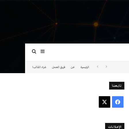
بحث عن
إضافة عمود جانبي
الرئيسية
عن
فريق العمل
شراء القالب!
تابعنا
فيسبوك
‫X
الإعلانات