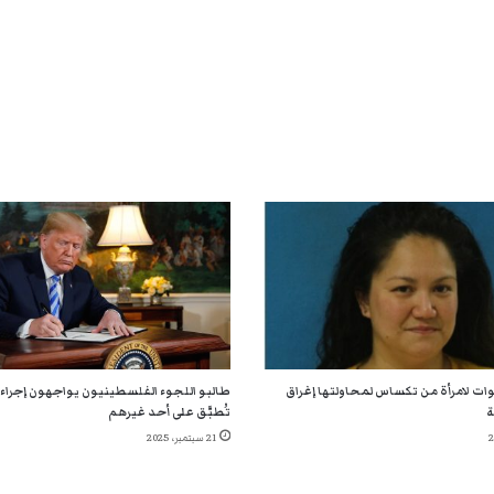
ن 5 سنوات لامرأة من تكساس لمحاولتها إغراق
طالبو اللجوء الفلسطينيون يواجهون إجراءا
ة
تُطبَّق على أحد غيرهم
21 سبتمبر، 2025