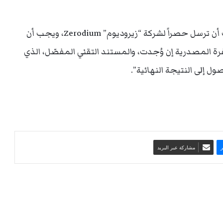
إلى ذلك، أوضحت الشركة بأن “جميع الطلبات يجب أن ترسل حصراً لشركة “زيروديوم” Zerodium، ويجب أن
 المصدرية إن وُجدت، والمستند التقني المفصّل، الذي
 إلى النتيجة النهائية”.
مشاركة عبر البريد