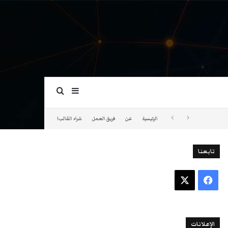
بحث عن
إضافة عمود جانبي
الرئيسية
عن
فريق العمل
شراء القالب!
تابعنا
فيسبوك
‫X
الإعلانات