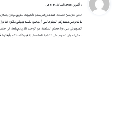
ق
9 أكتوبر، 2015 الساعة 8:44 ص
و
الخبر خال من الصحة، لقد تم رفض منح تأشيرات للفريق. وكان بإمكان ا
ل
بذلك وعلى مصدركم الدبلوماسي أن يحترم نفسه ويرتقي بفكره، فلا تزال 
الصهيوني على غزة، فعلم السلطنة هو الوحيد الذي تم رفعة الى جانب
عمان لم ولن تساوم على القضية الفلسطينية فردوا ألسنتكم وأوقفوا أ