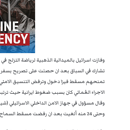
تشارك في السباق بعد ان حصلت على تصريح بسفر فر
تمنحهم مسقط فيزا دخول وترفض التنسيق الامني 
الاجراء العُماني كان بسبب ضغوط ايرانية حيث ترت
وحتى 24 منه ألغيت بعد ان رفضت مسقط السماح لحراس اسرائيليين بمرافقة أعضاء الفريق.