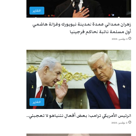
التقارير
زهران ممداني عمدة لمدينة نيويورك وغزالة هاشمي
أول مسلمة نائبة لحاكم فرجينيا
4 نوفمبر، 2025
التقارير
الرئيس الأمريكي ترامب: بعض أفعال نتنياهو لا تعجبني..
2 نوفمبر، 2025