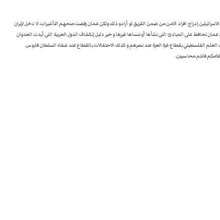
لاسرائيلين إدراج افراد الامن من ضمن الفريق لو أرادو ذلك ولكن عمان رفضت منحهم التأشيرات. لا دخل لإيران
عمان تحافظ على المبادئ التى نشأها أو تنساها غيرها و خير دليل إنكشاف الدول العربية التى أيدت العدوان
 العلم الفلسطيني بقطاع غزة العزة عند نصرهم و كذلك الاحتفالات بالقطاع عند شفاء السلطان قابوس.
قلامكم فانتم محاسبون.