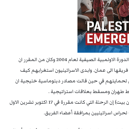
وفازت اسرائيل بالميدالية الذهبية لرياضة التزلج في الدورة الاولمبية الصيفية لعام 2004 وكان من المقرر ان
يقها الى عمان. وابدى الاسرائيليون استغرابهم كيف
لحمايتهم في حين قالت مصادر دبلوماسية خليجية ان
بط طهران ومسقط بعلاقات استراتيجية .
وقال مسؤول في جهاز الامن الداخلي الاسرائيلي (شين بيت) إن الرحلة التي كانت مقررة في 17 اكتوبر تشرين الاول