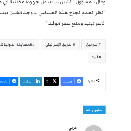
وقال المسؤول “الشين بيت بذل جهودا مضنية في محا
“نظرا لعدم نجاح هذه المساعي … وجد الشين بيت 
الاسرائيلية ومنع سفر الوفد.”
إسرائيل
الفريق الإسرائيلي
المسابقة الدولية للت
فيزا
شاركها
فيسبوك
‫X
لينكدإن
ماسنجر
تعليق واحد
ي
عربي
: