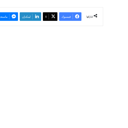
شاركها
فيسبوك
‫X
لينكدإن
ماسنجر