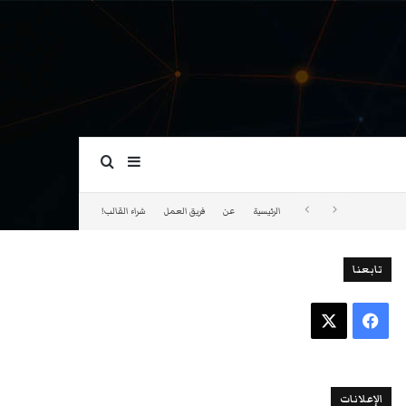
بحث عن
إضافة عمود جانبي
الرئيسية
عن
فريق العمل
شراء القالب!
تابعنا
فيسبوك
‫X
الإعلانات