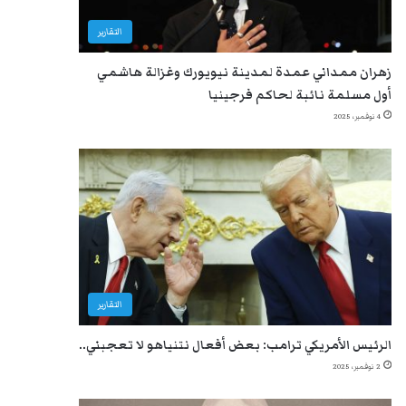
التقارير
زهران ممداني عمدة لمدينة نيويورك وغزالة هاشمي
أول مسلمة نائبة لحاكم فرجينيا
4 نوفمبر، 2025
التقارير
الرئيس الأمريكي ترامب: بعض أفعال نتنياهو لا تعجبني..
2 نوفمبر، 2025