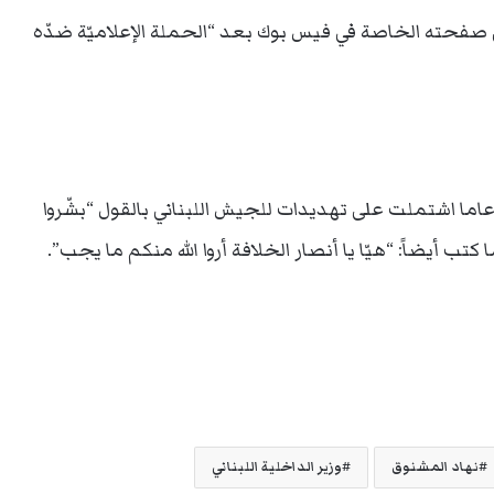
على صفحته الخاصة في فيس بوك بعد “الحملة الإعلاميّة ضدّه
شارت إلى أن صفحة الموقوف البالغ من العمر 21 عاما اشتملت على تهديدات للجيش اللبناني بالقول “بشّروا
كتب أيضاً: “هيّا يا أنصار الخلافة أروا الله منكم ما يجب”.
نهاد المشنوق
وزير الداخلية اللبناني