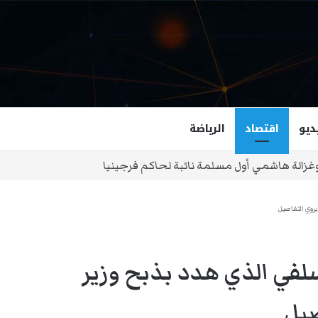
ديو
اقتصاد
الرياضة
نياهو لا تعجبني..
 يروي التفاصيل
السلفي الذي هدد بذبح وزير
صيل