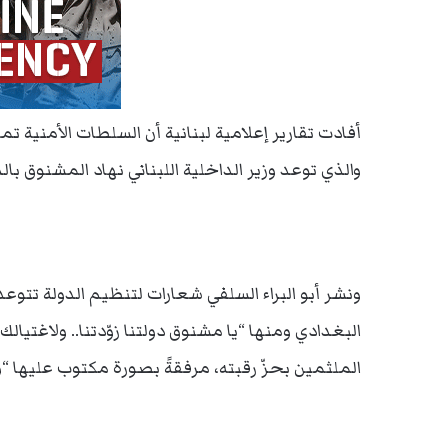
أفادت تقارير إعلامية لبنانية أن السلطات الأمنية 
والذي توعد وزير الداخلية اللبناني نهاد المشنوق ب
ونشر أبو البراء السلفي شعارات لتنظيم الدولة تتو
البغدادي ومنها “يا مشنوق دولتنا زوّدتنا.. ولاغتي
الملثمين بحزّ رقبته، مرفقةً بصورة مكتوب عليها “وا