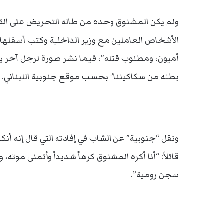
ولم يكن المشنوق وحده من طاله التحريض على القتل،
الأشخاص العاملين مع وزير الداخلية وكتب أسفلها: 
أميون، ومطلوب قتله”، فيما نشر صورة لرجل آخر ي
بطنه من سكاكيننا” بحسب موقع جنوبية اللبناني.
ونقل “جنوبية” عن الشاب في إفادته التي قال إنه أن
قائلاً: “أنا أكره المشنوق كرهاً شديداً وأتمنى مو
سجن رومية”.