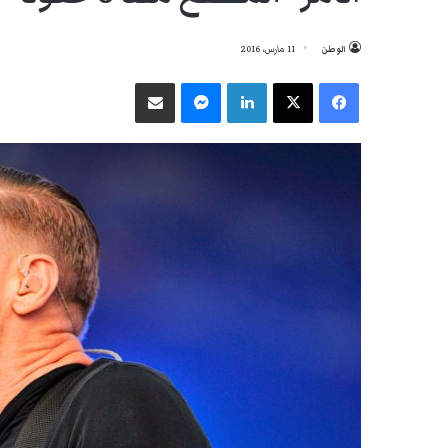
الوطن
11 مارس، 2016
فيسبوك
‫X
لينكدإن
ماسنجر
مشاركة عبر البريد