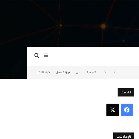
بحث عن
إضافة عمود جانبي
الرئيسية
عن
فريق العمل
شراء القالب!
تابعنا
فيسبوك
‫X
الإعلانات