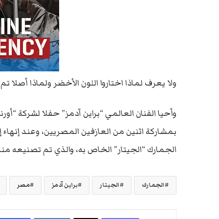
ولا يعرف لماذا اختاروا اللون الأخضر ولماذا أصلا تم 
وأحيا الفنان العالمي “براين آدمز” حفلا لشركة “أ
بمشاركة اثنين من العازفين المصريين، وعند إنهاء 
الجمارك “الجيتار” الخاص به، والذي تم تصنيعه منذ 6 عقود، بكتابة بعض الكلمات عليه، ما أثاره غض
الجمارك
الجيتار
براين آدمز
مصر