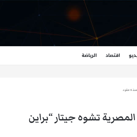
ديو
اقتصاد
الرياضة
غزالة هاشمي أول مسلمة نائبة لحاكم فرجينيا
عقود
لمصرية تشوه جيتار “براين