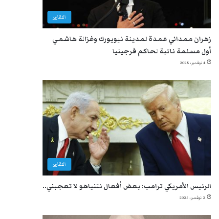
التقارير
زهران ممداني عمدة لمدينة نيويورك وغزالة هاشمي
أول مسلمة نائبة لحاكم فرجينيا
4 نوفمبر، 2025
التقارير
الرئيس الأمريكي ترامب: بعض أفعال نتنياهو لا تعجبني..
2 نوفمبر، 2025