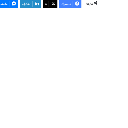
شاركها
فيسبوك
‫X
لينكدإن
ماسنجر