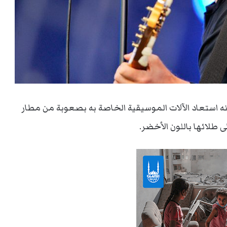
لفنان العالمي براين آدمز “Bryan Adams”، أنه استعاد الآلات الموسيقية الخاصة به بصعوبة من مطار
 طلائها باللون الأخضر.