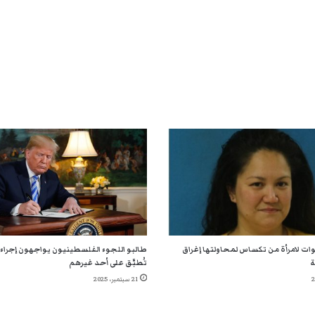
ن 5 سنوات لامرأة من تكساس لمحاولتها إغراق
طالبو اللجوء الفلسطينيون يواجهون إجراءا
ة
تُطبَّق على أحد غيرهم
21 سبتمبر، 2025