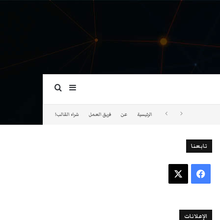
بحث عن
إضافة عمود جانبي
الرئيسية
عن
فريق العمل
شراء القالب!
تابعنا
فيسبوك
‫X
الإعلانات