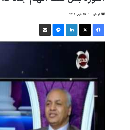
الوطن
23 مارس، 2017
فيسبوك
‫X
لينكدإن
ماسنجر
مشاركة عبر البريد