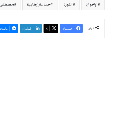
الإخوان
الثورة
جماعة إرهابية
مصطفى ب
شاركها
فيسبوك
‫X
لينكدإن
ماسنجر