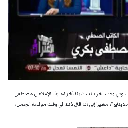
قت وفي وقت آخر قلت شيئا آخر اعترف الإعلامي مصطفى
بكري، بقوله إن “جماعة الإخوان هي من حمت ثورة 25 يناير”، مشيرا إلى أنه قال ذلك في وقت موقعة الجمل،