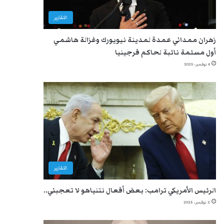
التقارير
زهران ممداني عمدة لمدينة نيويورك وغزالة هاشمي
أول مسلمة نائبة لحاكم فرجينيا
4 نوفمبر، 2025
التقارير
الرئيس الأمريكي ترامب: بعض أفعال نتنياهو لا تعجبني..
2 نوفمبر، 2025