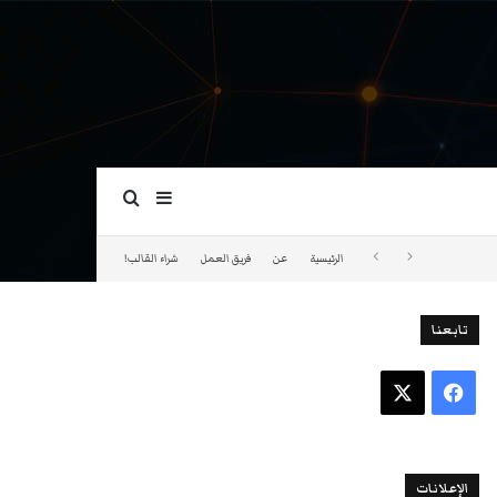
بحث عن
إضافة عمود جانبي
الرئيسية
عن
فريق العمل
شراء القالب!
تابعنا
فيسبوك
‫X
الإعلانات