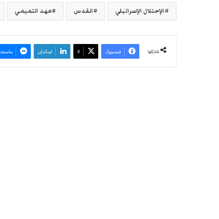
الإحتلال الإسرائيلي
القدس
عهد التميمي
شاركها
فيسبوك
‫X
لينكدإن
ماسنجر