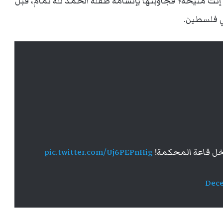
إنت منيحة؟ فجاوبتها بإتسامة طفلة الحمد لله تمام، قبل
ي فلسطين.
ل قاعة المحكمة!
pic.twitter.com/Uj6PEPnHig
Dece