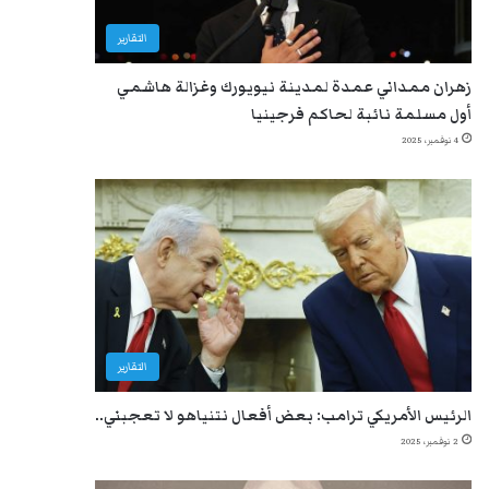
التقارير
زهران ممداني عمدة لمدينة نيويورك وغزالة هاشمي
أول مسلمة نائبة لحاكم فرجينيا
4 نوفمبر، 2025
التقارير
الرئيس الأمريكي ترامب: بعض أفعال نتنياهو لا تعجبني..
2 نوفمبر، 2025