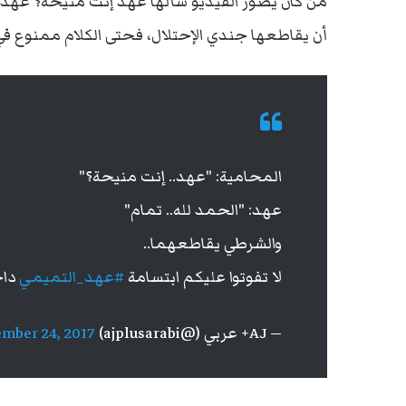
من كان يصور الفيديو سألها عهد إنت منيحة؟ عهد 
أن يقاطعها جندي الإحتلال، فحتى الكلام ممنوع ف
المحامية: "عهد.. إنت منيحة؟"
عهد: "الحمد لله.. تمام"
والشرطي يقاطعهما..
لا تفوتوا عليكم ابتسامة
#عهد_التميمي
داخ
— AJ+ عربي (@ajplusarabi)
mber 24, 2017