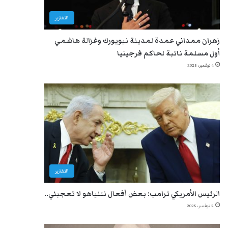
التقارير
زهران ممداني عمدة لمدينة نيويورك وغزالة هاشمي
أول مسلمة نائبة لحاكم فرجينيا
4 نوفمبر، 2025
التقارير
الرئيس الأمريكي ترامب: بعض أفعال نتنياهو لا تعجبني..
2 نوفمبر، 2025