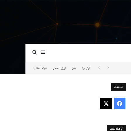
بحث عن
إضافة عمود جانبي
الرئيسية
عن
فريق العمل
شراء القالب!
تابعنا
فيسبوك
‫X
الإعلانات