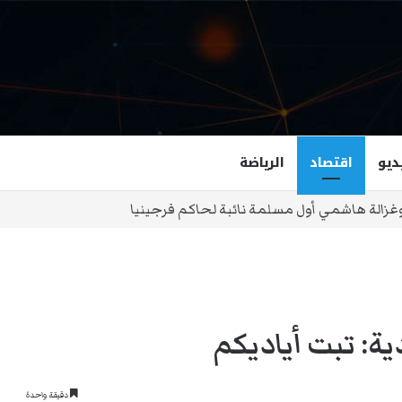
ديو
اقتصاد
الرياضة
نياهو لا تعجبني..
ية: تبت أياديكم
دقيقة واحدة