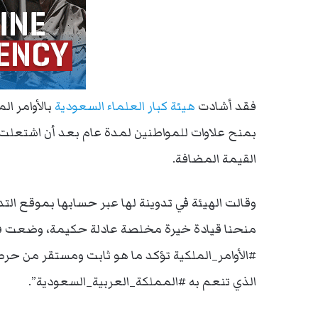
فقد أشادت
هيئة كبار العلماء
السعودية
بالأوامر ال
بمنح علاوات للمواطنين لمدة عام بعد أن اشتعلت 
القيمة المضافة.
وقالت الهيئة في تدوينة لها عبر حسابها بموقع التد
منحنا قيادة خيرة مخلصة عادلة حكيمة، وضعت في
#الأوامر_الملكية تؤكد ما هو ثابت ومستقر من حرص و
الذي تنعم به #المملكة_العربية_السعودية”.