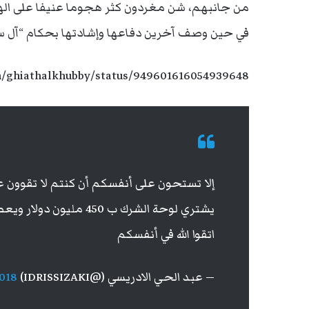
من جانبهم، شن مغردون كثر هجوما عنيفا على الهيئ
في حين وصف آخرين دفاعها وإشادتها بحكام “آل س
om/ghiathalkhubby/status/949601616054939648
إلا تستحون على أنفسكم أن كنتم لا تقوون ع
يشتري لوحة الشرك ب 450 مليون دولار ويعطي الف ضعفها جزية ل
اتقوا الله في أنفسكم
— عبد الحي الادريسي (@IDRISSIZAKI)
2018