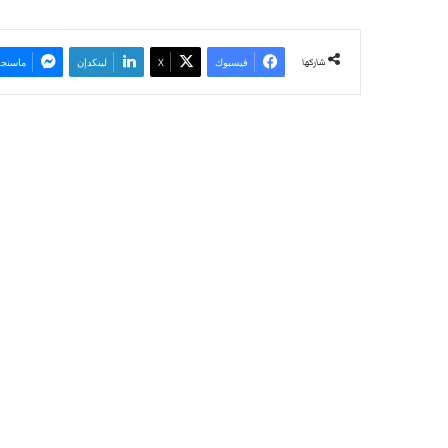
شاركها
فيسبوك
‫X
لينكدإن
ماسنجر