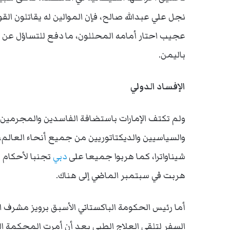
نجل علي عبدالله صالح، فإن الموالين له يقاتلون الق
عجيب احتار أمامه المحللون، ما دفع للتساؤل عن ال
باليمن.
الإفساد الدولي
ولم تكتف الإمارات باستضافة الفاسدين والمجرمين
والسياسيين والديكتاتوريين من جميع أنحاء العالم
شيناواترا، كما هربوا جميعا على
دبي
تجنبا لأحكام 
هربت في سبتمبر الماضي إلى هناك.
أما رئيس الحكومة الباكستاني الأسبق برويز مشرف 
السفر لتلقي العلاج الطبي بعد أن أمرت المحكمة ال