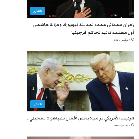
التقارير
زهران ممداني عمدة لمدينة نيويورك وغزالة هاشمي
أول مسلمة نائبة لحاكم فرجينيا
4 نوفمبر، 2025
التقارير
الرئيس الأمريكي ترامب: بعض أفعال نتنياهو لا تعجبني..
2 نوفمبر، 2025