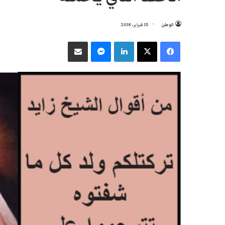
الوطن
15 فبراير، 2018
فيسبوك
‫X
لينكدإن
ماسنجر
مشاركة عبر البريد