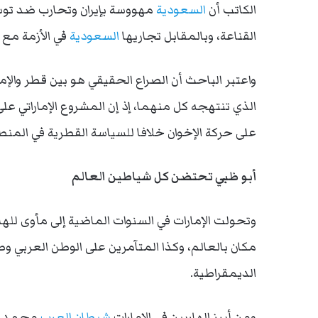
الكاتب أن
السعودية
مهووسة بإيران وتحارب ضد توسعه
القناعة، وبالمقابل تجاريها
السعودية
في الأزمة مع 
واعتبر الباحث أن الصراع الحقيقي هو بين قطر والإم
الذي تنتهجه كل منهما، إذ إن المشروع الإماراتي ع
على حركة الإخوان خلافا للسياسة القطرية في المنطق
أبو ظبي تحتضن كل شياطين العالم
وتحولت الإمارات في السنوات الماضية إلى مأوى لله
مكان بالعالم، وكذا المتآمرين على الوطن العربي
الديمقراطية.
ومن أبرز الهاربين في الإمارات
شيطان العرب
محمد دح