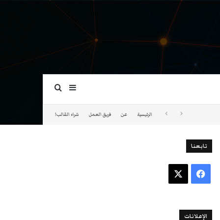
بحث عن
إضافة عمود جانبي
الرئيسية
عن
فريق العمل
شراء القالب!
تابعنا
فيسبوك
‫X
الإعلانات