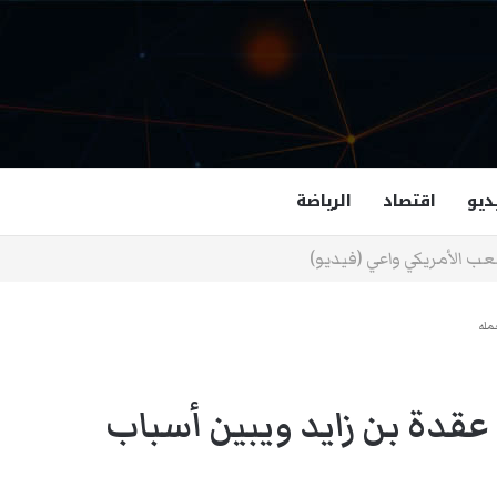
ديو
اقتصاد
الرياضة
غزالة هاشمي أول مسلمة نائبة لحاكم فرجينيا
مله
دة بن زايد ويبين أسباب