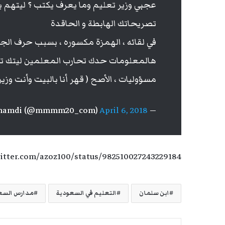
عجبي وزير تعليم وما يعرف يكتب ؟ ليتهم ب
تصريحاتك الهابطة و الحاقدة
في لقائه ، الهمزة مكسوره ، بسبب حرف الجر 
هالمعلومات حدك تحارب المعلمين ليتك ت
مسؤوليات ، الأصح ( قهر أنا بالبيت وأنت وزير
April 6, 2018
— Muna AlGhamdi (@mmmm20_com)
witter.com/azoz100/status/982510027243229184
ابن سلمان
التعليم في السعودية
مدارس السع