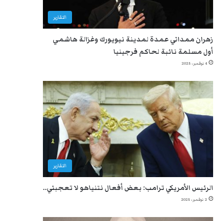
التقارير
زهران ممداني عمدة لمدينة نيويورك وغزالة هاشمي
أول مسلمة نائبة لحاكم فرجينيا
4 نوفمبر، 2025
التقارير
الرئيس الأمريكي ترامب: بعض أفعال نتنياهو لا تعجبني..
2 نوفمبر، 2025