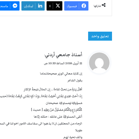
شاركها
فيسبوك
‫X
لينكدإن
ماسنجر
تعليق واحد
ي
أستاذ جامعي أردني
:
ق
12 أبريل، 2018 الساعة 10:33 ص
و
إن كتابة معالي الوزير صحيحةتماما
ل
يقول الشاعر
أقللْ زيارةَ من تحبُّ لقاءهُ … إِن الملالَ نتيجةُ الإكثارِ
إِذَا أَحَبَّ عَبْدِي لِقَائِي أَحْبَبْتُ لِقَاءَهُ , وَإِذَا كَرِهَ لِقَائِي كَرِهْتُ لِقَاءَهُ (حد
مَسؤوليّةاومسئوليّة صحيحتان
كُلُّكُمْ رَاعٍ وَكُلُّكُمْ مَسْئُولٌ عَنْ رَعِيَّتِهِ [ حديث ]
ألقى المسئوليَّةَ على عاتقه : حمّله إيَّاها
الرجاء من المعلقين ان لا يذهبوا الى سفاسف الامور اخواننا في ال
طويلا
والف تحية لهم