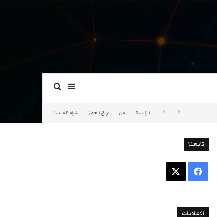
بحث عن
إضافة عمود جانبي
الرئيسية
عن
فريق العمل
شراء القالب!
تابعنا
فيسبوك
‫X
الإعلانات