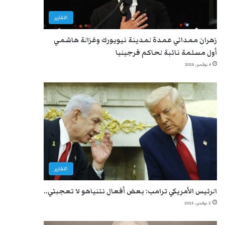
التقارير
زهران ممداني عمدة لمدينة نيويورك وغزالة هاشمي
أول مسلمة نائبة لحاكم فرجينيا
4 نوفمبر، 2025
التقارير
الرئيس الأمريكي ترامب: بعض أفعال نتنياهو لا تعجبني..
2 نوفمبر، 2025