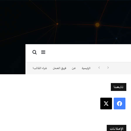
بحث عن
إضافة عمود جانبي
الرئيسية
عن
فريق العمل
شراء القالب!
تابعنا
فيسبوك
‫X
الإعلانات