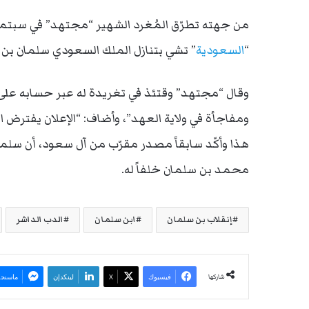
من جهته تطرّق المُغرد الشهير “مجتهد” في سبتمبر/
“
السعودية
” تشي بتنازل الملك السعودي سلمان بن 
وقال “مجتهد” وقتئذ في تغريدة له عبر حسابه على “ت
‏ومفاجأة في ولاية العهد”، وأضاف: “الإعلان يفترض ال
هذا وأكّد سابقاً مصدر مقرّب من آل سعود، أن سلما
محمد بن سلمان خلفاً له.
إنقلاب بن سلمان
ابن سلمان
الدب الداشر
شاركها
فيسبوك
‫X
لينكدإن
ماسنجر