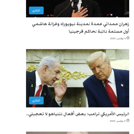
التقارير
زهران ممداني عمدة لمدينة نيويورك وغزالة هاشمي
أول مسلمة نائبة لحاكم فرجينيا
4 نوفمبر، 2025
التقارير
الرئيس الأمريكي ترامب: بعض أفعال نتنياهو لا تعجبني..
2 نوفمبر، 2025