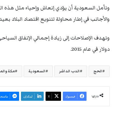
وتأمل السعودية أن يؤدي إنعاش وإحياء مثل هذه الم
والأجانب في إطار محاولة لتنويع اقتصاد البلاد بعيد
دولار في عام 2015.
الحج
الدب الداشر
السعودية
مكة والم
شاركها
فيسبوك
‫X
لينكدإن
ماسنجر