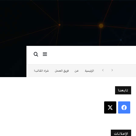
بحث عن
إضافة عمود جانبي
الرئيسية
عن
فريق العمل
شراء القالب!
تابعنا
فيسبوك
‫X
الإعلانات