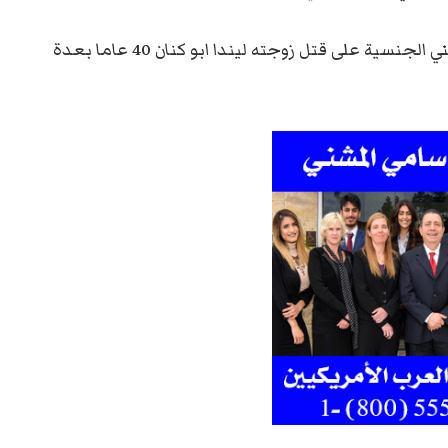
فقد أقدم المدعو محمود أبو كنان 43 عاما فلسطيني الجنسية على قتل زوجته ليندا ابو كنان 40 عاما بعدة