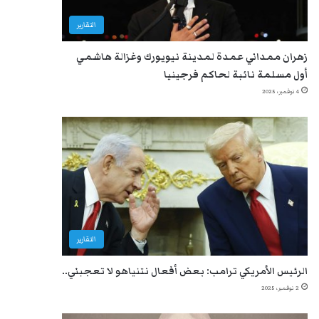
التقارير
زهران ممداني عمدة لمدينة نيويورك وغزالة هاشمي
أول مسلمة نائبة لحاكم فرجينيا
4 نوفمبر، 2025
التقارير
الرئيس الأمريكي ترامب: بعض أفعال نتنياهو لا تعجبني..
2 نوفمبر، 2025