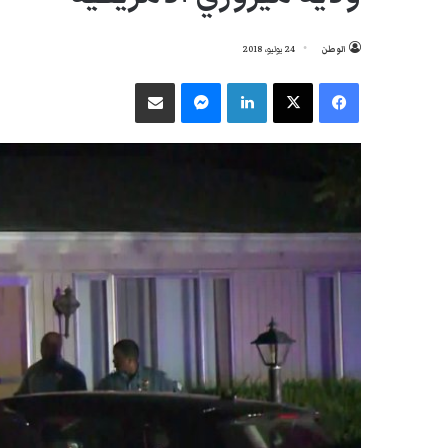
الوطن
24 يوليو، 2018
فيسبوك
‫X
لينكدإن
ماسنجر
مشاركة عبر البريد