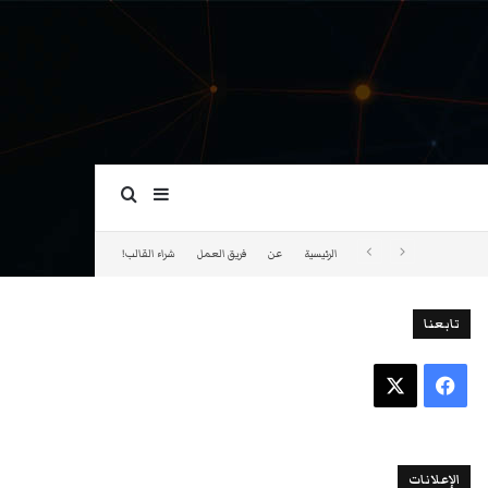
بحث عن
إضافة عمود جانبي
الرئيسية
عن
فريق العمل
شراء القالب!
تابعنا
فيسبوك
‫X
الإعلانات