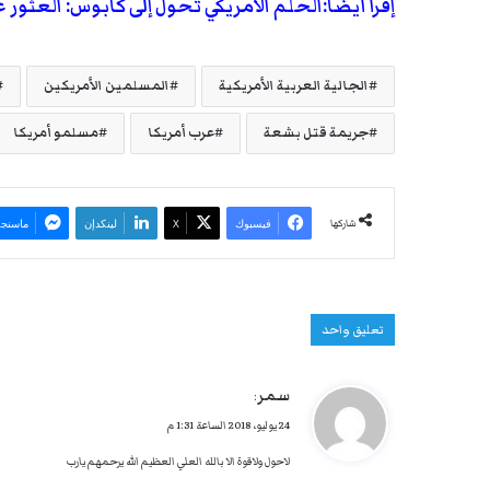
إقرأ أيضا:الحلم الأمريكي تحول إلى كابوس: العثور 
الجالية العربية الأمريكية
المسلمين الأمريكين
جريمة قتل بشعة
عرب أمريكا
مسلمو أمريكا
شاركها
فيسبوك
‫X
لينكدإن
ماسنجر
تعليق واحد
ي
سمر
:
ق
24 يوليو، 2018 الساعة 1:31 م
و
لاحول ولاقوة الا بالله العلي العظيم الله يرحمهم يارب
ل