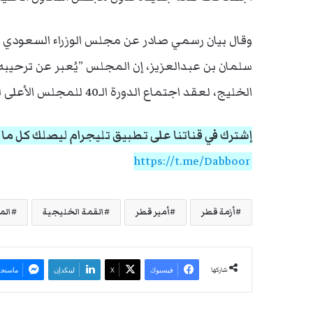
وقال بيان رسمي صادر عن مجلس الوزراء السعودي خ
سلمان بن عبدالعزيز، إن المجلس ”يُعبر عن ترحيبه
الخليج، لعقد اجتماع الدورة الـ40 للمجلس الأعلى للمجلس، الثلاثاء القادم، في الرياض“.
إشترك في قناتنا على تطبيق تليجرام ليصلك كل م
https://t.me/Dabboor
أزمة قطر
أمير قطر
القمة الخليجية
الم
شاركها
فيسبوك
‫X
لينكدإن
ماسنجر