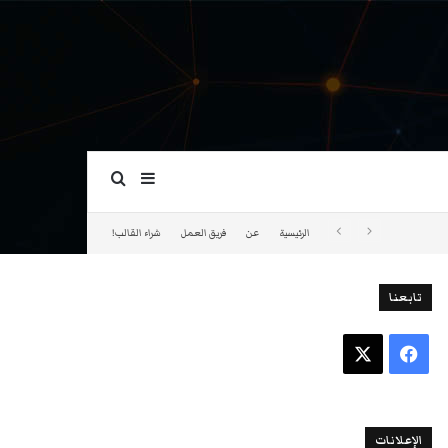
بحث عن
إضافة عمود جانبي
الرئيسية
عن
فريق العمل
شراء القالب!
تابعنا
فيسبوك
‫X
الإعلانات