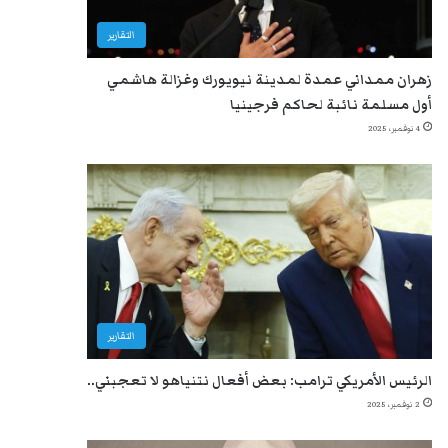
التقارير
زهران ممداني عمدة لمدينة نيويورك وغزالة هاشمي
أول مسلمة نائبة لحاكم فرجينيا
4 نوفمبر، 2025
التقارير
الرئيس الأمريكي ترامب: بعض أفعال نتنياهو لا تعجبني..
2 نوفمبر، 2025