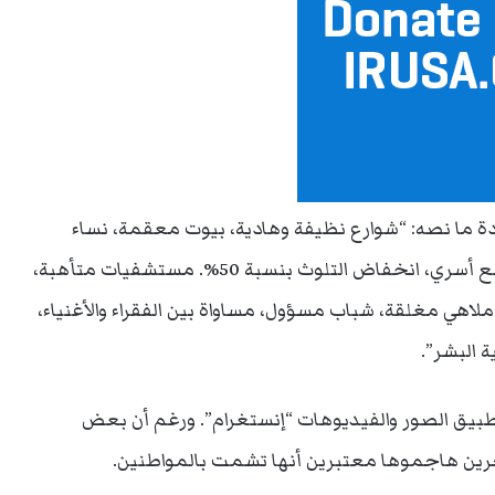
ة ما نصه: “شوارع نظيفة وهادية، بيوت معقمة، نساء
ماكثات بالبيوت، أطفال تحت العناية المنزلية، تجمع أسري، انخفاض التلوث بنسبة 50%. مستشفيات متأهبة،
ي مغلقة، شباب مسؤول، مساواة بين الفقراء والأغنياء،
 البشر”.
طبيق الصور والفيديوهات “إنستغرام”. ورغم أن بعض
ن آخرين هاجموها معتبرين أنها تشمت بالمواطنين.