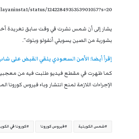
/layaninsta1/status/1242284935353901057?s=20
يشار إلى أن شمس نشرت في وقت سابق تغريدة أخر
بشوربة من الصين يسويلي أنفولو وبلوك”.
إقرأ أيضا:
الأمن السعودي يلقي القبض على شاب
كما ظهرت في مقطع فيديو طلبت فيه من معجبيها 
الإجراءات اللازمة لمنع انتشار وباء فيروس كورونا ال
شمس الكويتية
فيروس كورونا
كورونا في الكوي