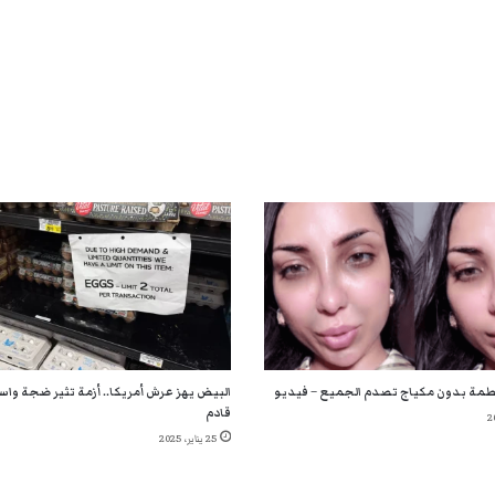
طمة بدون مكياج تصدم الجميع – فيديو
البيض يهز عرش أمريكا.. أزمة تثير ضجة واس
قادم
25 يناير، 2025