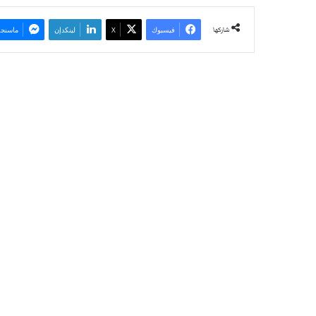
شاركها
فيسبوك
‫X
لينكدإن
ماسنجر