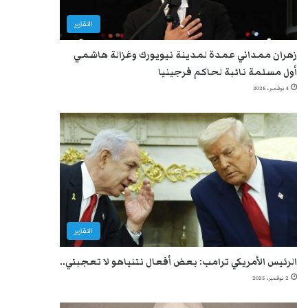
التقارير
زهران ممداني عمدة لمدينة نيويورك وغزالة هاشمي
أول مسلمة نائبة لحاكم فرجينيا
4 نوفمبر، 2025
التقارير
الرئيس الأمريكي ترامب: بعض أفعال نتنياهو لا تعجبني..
2 نوفمبر، 2025