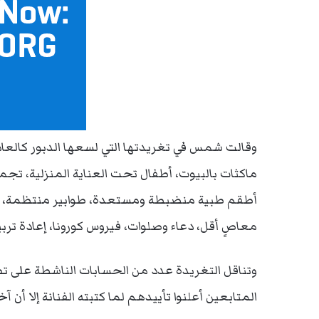
وقالت شمس في تغريدتها التي لسعها الدبور كالعاد
أطقم طبية منضبطة ومستعدة، طوابير منتظمة، ملاه
معاصٍ أقل، دعاء وصلوات، فيروس كورونا، إعادة تربية
وتناقل التغريدة عدد من الحسابات الناشطة على ت
المتابعين أعلنوا تأييدهم لما كتبته الفنانة إلا أ