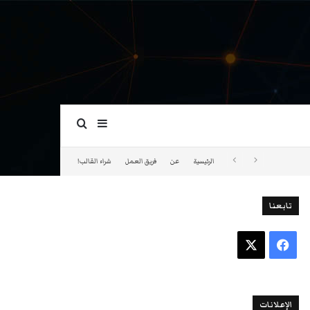
بحث عن
إضافة عمود جانبي
الرئيسية
عن
فريق العمل
شراء القالب!
تابعنا
فيسبوك
‫X
الإعلانات