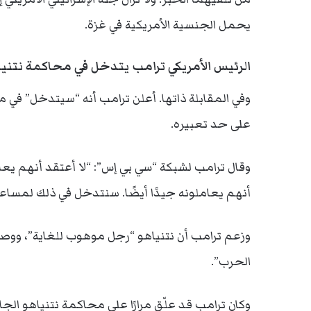
يحمل الجنسية الأمريكية في غزة.
الرئيس الأمريكي ترامب يتدخل في محاكمة نتني
وفي المقابلة ذاتها. أعلن ترامب أنه “سيتدخل” في 
على حد تعبيره.
وقال ترامب لشبكة “سي بي إس”: “لا أعتقد أنهم يعام
أنهم يعاملونه جيدًا أيضًا. سنتدخل في ذلك لمساعدته
وزعم ترامب أن نتنياهو “رجل موهوب للغاية”، ووصفه
الحرب”.
وكان ترامب قد علّق مرارًا على محاكمة نتنياهو الجاري