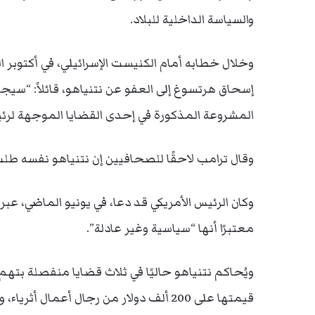
والسياسة الداخلية للبلاد.
وخلال خطابه أمام الكنيست الإسرائيلي، في أكتوبر 
إسحاق هرتسوغ إلى العفو عن نتنياهو، قائلاً: “سيجار
المشروعة المذكورة في إحدى القضايا الموجهة لرئيس 
وقال ترامب لاحقًا للصحافيين إن نتنياهو نفسه طل
وكان الرئيس الأمريكي قد دعا، في يونيو الماضي، عب
معتبرًا أنها “سياسية وغير عادلة”.
ويُحاكم نتنياهو حاليًا في ثلاث قضايا منفصلة بتهم ا
قيمتها على 200 ألف دولار من رجال أعمال