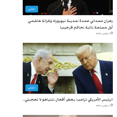
التقارير
زهران ممداني عمدة لمدينة نيويورك وغزالة هاشمي
أول مسلمة نائبة لحاكم فرجينيا
4 نوفمبر، 2025
التقارير
الرئيس الأمريكي ترامب: بعض أفعال نتنياهو لا تعجبني..
2 نوفمبر، 2025