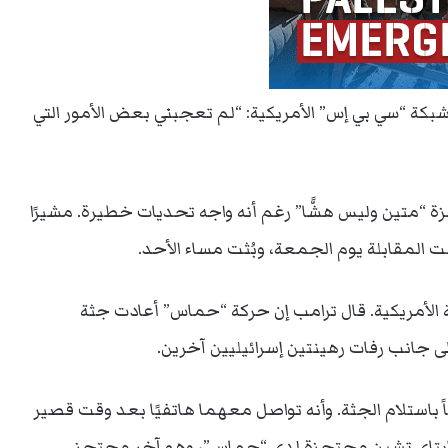
ة مع برنامج “60 دقيقة” على شبكة “سي بي إس” الأمريكية: “لم تعجبني بعض الأمور التي
غزة “متين وليس هشًّا” رغم أنه واجه تحديات خطيرة. مشيرًا
 المقابلة يوم الجمعة، وبُثت مساء الأحد.
 الأمريكية. قال ترامب إن حركة “حماس” أعادت جثة
 إلى جانب رفات رهينتين إسرائيليين آخرين.
اً باستلام الجثة. وأنه تواصل معهما هاتفيًا بعد وقت قصير
يكي إيتاي تشين محتجزة لدى “حماس”، وهو آخر محتجز