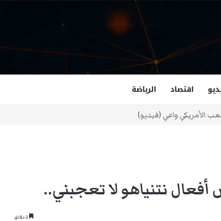
ديو
اقتصاد
الرياضة
غزالة هاشمي أول مسلمة نائبة لحاكم فرجينيا
أفعال نتنياهو لا تعجبني..
2 دقائق