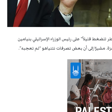
طر للضغط قليلاً” على رئيس الوزراء الإسرائيلي بنيامين
زة. مشيرًا إلى أن بعض تصرفات نتنياهو “لم تعجبه”.