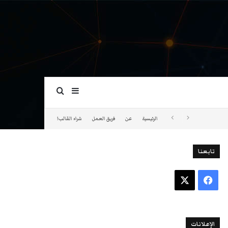
بحث عن
إضافة عمود جانبي
الرئيسية
عن
فريق العمل
شراء القالب!
تابعنا
فيسبوك
‫X
الإعلانات