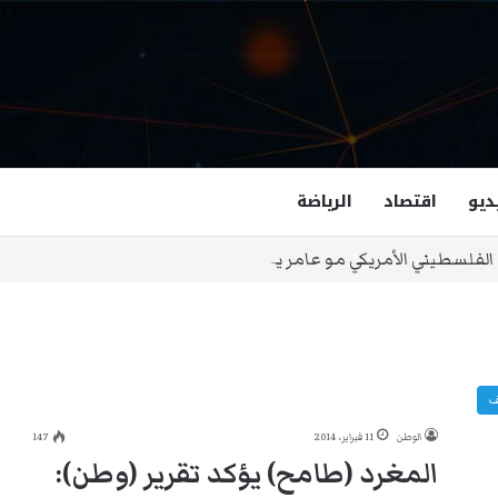
ديو
اقتصاد
الرياضة
 الفلسطيني الأمريكي مو عامر يغيّر بالنكتة مواقف الناس
ف
الوطن
11 فبراير، 2014
147
‏المغرد (طامح) يؤكد تقرير (وطن):