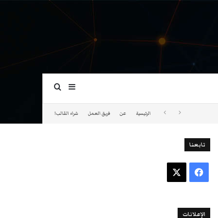
بحث عن
إضافة عمود جانبي
الرئيسية
عن
فريق العمل
شراء القالب!
تابعنا
فيسبوك
‫X
الإعلانات