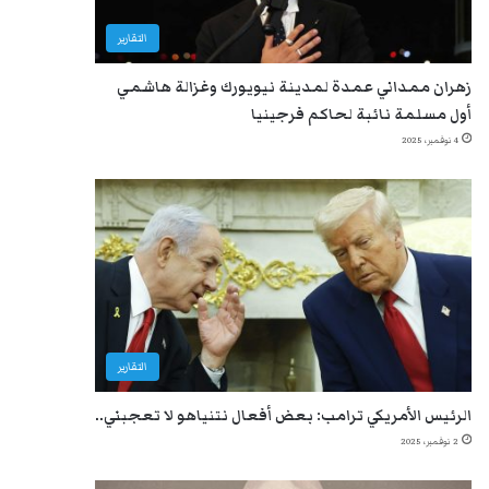
التقارير
زهران ممداني عمدة لمدينة نيويورك وغزالة هاشمي
أول مسلمة نائبة لحاكم فرجينيا
4 نوفمبر، 2025
التقارير
الرئيس الأمريكي ترامب: بعض أفعال نتنياهو لا تعجبني..
2 نوفمبر، 2025